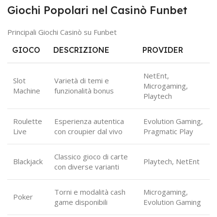
Giochi Popolari nel Casinò Funbet
Principali Giochi Casinò su Funbet
GIOCO
DESCRIZIONE
PROVIDER
NetEnt,
Slot
Varietà di temi e
Microgaming,
Machine
funzionalità bonus
Playtech
Roulette
Esperienza autentica
Evolution Gaming,
Live
con croupier dal vivo
Pragmatic Play
Classico gioco di carte
Blackjack
Playtech, NetEnt
con diverse varianti
Torni e modalità cash
Microgaming,
Poker
game disponibili
Evolution Gaming