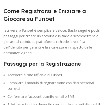
Come Registrarsi e Iniziare a
Giocare su Funbet
Iscriversi a Funbet è semplice e veloce. Basta seguire pochi
passaggi per creare un account e iniziare a scommettere o
giocare al casinò. La piattaforma richiede la verifica
dell’identità per garantire la sicurezza e il rispetto delle
normative vigenti.
Passaggi per la Registrazione
Accedere al sito ufficiale di Funbet.
Compilare il modulo di registrazione con dati personali
corretti.
Confermare l’account tramite email o SMS.
Effettuare il primo deposito con uno dei metodi disponibili.