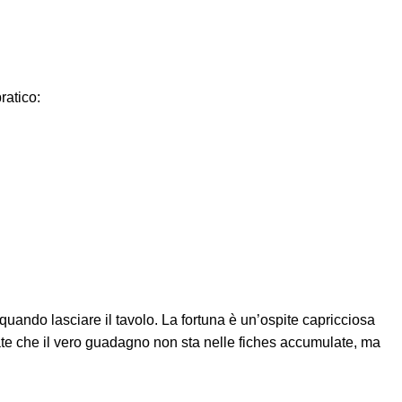
ratico:
uando lasciare il tavolo. La fortuna è un’ospite capricciosa
rdate che il vero guadagno non sta nelle fiches accumulate, ma