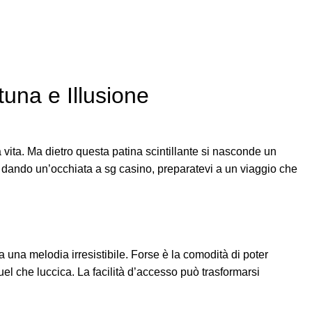
una e Illusione
a vita. Ma dietro questa patina scintillante si nasconde un
i dando un’occhiata a
sg casino
, preparatevi a un viaggio che
 una melodia irresistibile. Forse è la comodità di poter
el che luccica. La facilità d’accesso può trasformarsi