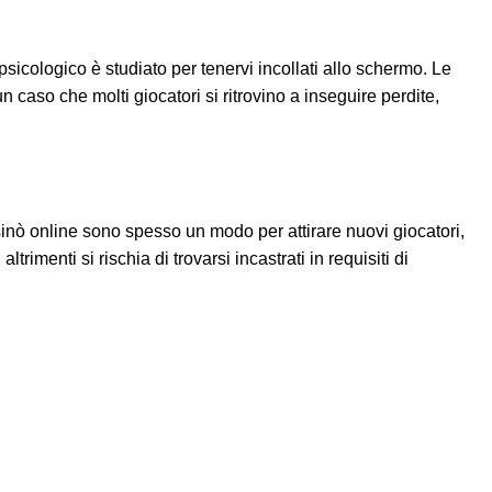
psicologico è studiato per tenervi incollati allo schermo. Le
 caso che molti giocatori si ritrovino a inseguire perdite,
asinò online sono spesso un modo per attirare nuovi giocatori,
imenti si rischia di trovarsi incastrati in requisiti di