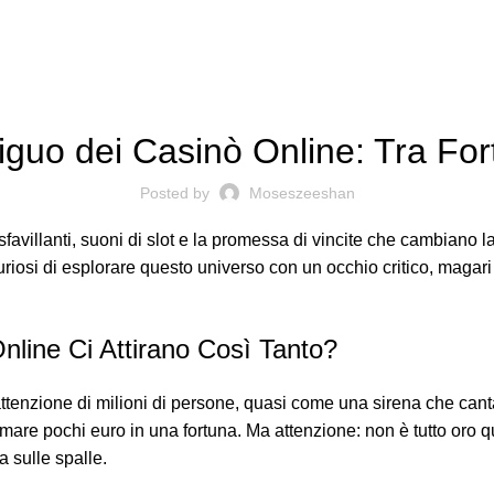
BLOG
iguo dei Casinò Online: Tra Fort
Posted by
Moseszeeshan
sfavillanti, suoni di slot e la promessa di vincite che cambiano l
riosi di esplorare questo universo con un occhio critico, magar
nline Ci Attirano Così Tanto?
attenzione di milioni di persone, quasi come una sirena che canta
mare pochi euro in una fortuna. Ma attenzione: non è tutto oro qu
a sulle spalle.