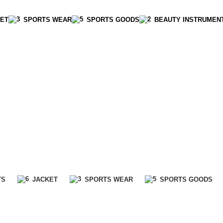
ET
SPORTS WEAR
SPORTS GOODS
BEAUTY INSTRUMEN
TS
JACKET
SPORTS WEAR
SPORTS GOODS