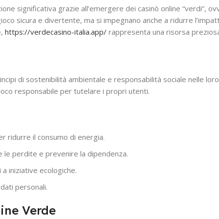
one significativa grazie all’emergere dei casinò online “verdi”, o
gioco sicura e divertente, ma si impegnano anche a ridurre l’impa
e,
https://verdecasino-italia.app/
rappresenta una risorsa preziosa
incipi di sostenibilità ambientale e responsabilità sociale nelle l
oco responsabile per tutelare i propri utenti.
r ridurre il consumo di energia.
e le perdite e prevenire la dipendenza.
 a iniziative ecologiche.
dati personali.
line Verde