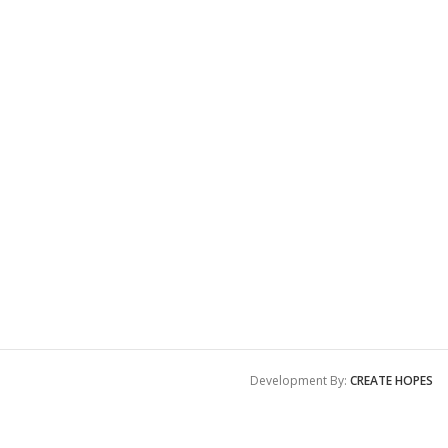
Development By:
CREATE HOPES