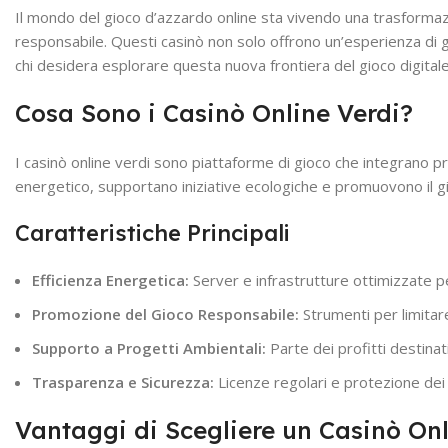
Il mondo del gioco d’azzardo online sta vivendo una trasformazi
responsabile. Questi casinò non solo offrono un’esperienza di 
chi desidera esplorare questa nuova frontiera del gioco digital
Cosa Sono i Casinò Online Verdi?
I casinò online verdi sono piattaforme di gioco che integrano pr
energetico, supportano iniziative ecologiche e promuovono il gi
Caratteristiche Principali
Efficienza Energetica:
Server e infrastrutture ottimizzate pe
Promozione del Gioco Responsabile:
Strumenti per limitar
Supporto a Progetti Ambientali:
Parte dei profitti destinati
Trasparenza e Sicurezza:
Licenze regolari e protezione dei 
Vantaggi di Scegliere un Casinò On