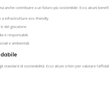
ma anche contribuire a un futuro più sostenibile. Ecco alcuni benefic
a infrastrutture eco-friendly.
e del giocatore.
ia e responsabili.
ciali e ambientali.
dabile
 standard di sostenibilità. Ecco alcuni criteri per valutare l’affidabi