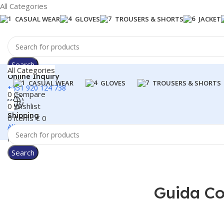
All Categories
CASUAL WEAR
GLOVES
TROUSERS & SHORTS
JACKET
Search
All Categories
Online Inquiry
CASUAL WEAR
GLOVES
TROUSERS & SHORTS
+351 920 124 738
0
Compare
0
Wishlist
Shipping
0
items
€
0
All over in EU Zone
Menu
Search
Guida Com