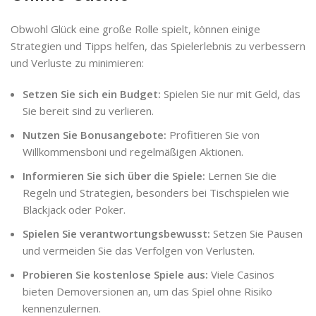
Obwohl Glück eine große Rolle spielt, können einige
Strategien und Tipps helfen, das Spielerlebnis zu verbessern
und Verluste zu minimieren:
Setzen Sie sich ein Budget:
Spielen Sie nur mit Geld, das
Sie bereit sind zu verlieren.
Nutzen Sie Bonusangebote:
Profitieren Sie von
Willkommensboni und regelmäßigen Aktionen.
Informieren Sie sich über die Spiele:
Lernen Sie die
Regeln und Strategien, besonders bei Tischspielen wie
Blackjack oder Poker.
Spielen Sie verantwortungsbewusst:
Setzen Sie Pausen
und vermeiden Sie das Verfolgen von Verlusten.
Probieren Sie kostenlose Spiele aus:
Viele Casinos
bieten Demoversionen an, um das Spiel ohne Risiko
kennenzulernen.