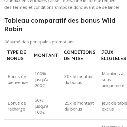
cadeaux en véritables casse-têtes. Une lecture attentive
des termes et conditions s’impose donc avant de se lancer.
Tableau comparatif des bonus Wild
Robin
Résumé des principales promotions
TYPE DE
CONDITIONS
JEUX
MONTANT
BONUS
DE MISE
ÉLIGIBLES
100%
Machines à
Bonus de
30x le montant
jusqu’à
sous
bienvenue
du bonus
200€
uniquement
50%
Bonus de
25x le montant
Jeux de tabl
jusqu’à
recharge
du bonus
exclus
100€
Machines à