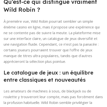
Qu’est-ce qui distingue vraiment
Wild Robin ?
À première vue, Wild Robin pourrait sembler un simple
énième casino en ligne, mais il propose une expérience qui
ne se contente pas de suivre la meute. La plateforme mise
sur une interface claire, un catalogue de jeux diversifié et
une navigation fluide. Cependant, ce n’est pas la panacée :
certains joueurs pourraient trouver que l’offre de jeux
manque de titres ultra populaires, tandis que d’autres
apprécieront la sélection plus pointue.
Le catalogue de jeux : un équilibre
entre classiques et nouveautés
Les amateurs de machines à sous, de blackjack ou de
roulette y trouveront leur compte, mais pas forcément dans
la profusion habituelle. Wild Robin semble privilégier la