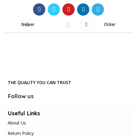
Newer
Older
THE QUALITY YOU CAN TRUST
Follow us
Useful Links
About Us
Return Policy