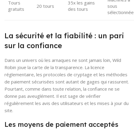
Tours
35x les gains
20 tours
sous
gratuits
des tours
sélectionnée
La sécurité et la fiabilité : un pari
sur la confiance
Dans un univers où les arnaques ne sont jamais loin, Wild
Robin joue la carte de la transparence. La licence
réglementaire, les protocoles de cryptage et les méthodes
de paiement sécurisées sont autant de gages qui rassurent.
Pourtant, comme dans toute relation, la confiance ne se
donne pas aveuglément. Il est sage de vérifier
régulièrement les avis des utilisateurs et les mises à jour du
site.
Les moyens de paiement acceptés