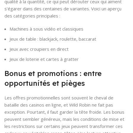
qualité à la quantité, ce qui peut dérouter ceux qui aiment
s’égarer dans des centaines de variantes. Voici un aperçu
des catégories principales :
Machines à sous vidéo et classiques
Jeux de table : blackjack, roulette, baccarat
Jeux avec croupiers en direct
Jeux de loterie et cartes à gratter
Bonus et promotions : entre
opportunités et pièges
Les offres promotionnelles sont souvent le cheval de
bataille des casinos en ligne, et Wild Robin ne fait pas
exception. Pourtant, il faut garder la tête froide. Les bonus
peuvent sembler généreux, mais les conditions de mise et
les restrictions sur certains jeux peuvent transformer ces