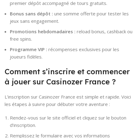
premier dépôt accompagné de tours gratuits.
Bonus sans dépôt :
une somme offerte pour tester les
jeux sans engagement.
Promotions hebdomadaires :
reload bonus, cashback ou
free spins.
Programme VIP :
récompenses exclusives pour les
joueurs fidèles.
Comment s’inscrire et commencer
à jouer sur Casinozer France ?
L’inscription sur Casinozer France est simple et rapide. Voici
les étapes à suivre pour débuter votre aventure :
Rendez-vous sur le site officiel et cliquez sur le bouton
d’inscription.
Remplissez le formulaire avec vos informations