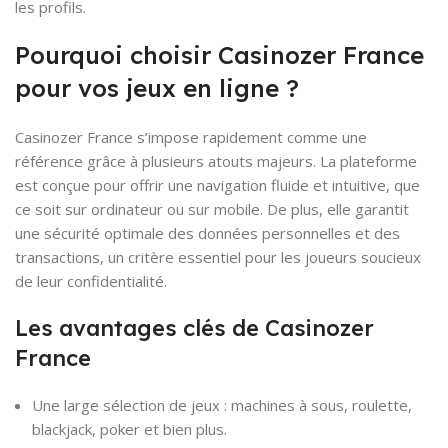
les profils.
Pourquoi choisir Casinozer France
pour vos jeux en ligne ?
Casinozer France s’impose rapidement comme une
référence grâce à plusieurs atouts majeurs. La plateforme
est conçue pour offrir une navigation fluide et intuitive, que
ce soit sur ordinateur ou sur mobile. De plus, elle garantit
une sécurité optimale des données personnelles et des
transactions, un critère essentiel pour les joueurs soucieux
de leur confidentialité.
Les avantages clés de Casinozer
France
Une large sélection de jeux : machines à sous, roulette,
blackjack, poker et bien plus.