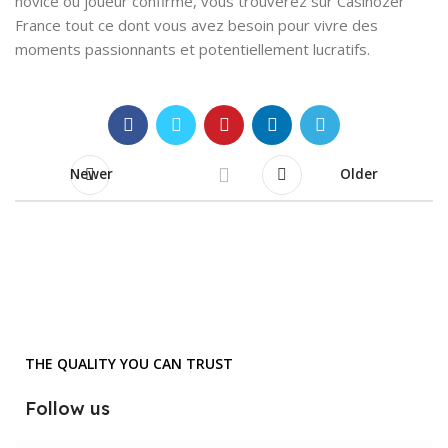
novice ou joueur confirmé, vous trouverez sur Casinozer
France tout ce dont vous avez besoin pour vivre des
moments passionnants et potentiellement lucratifs.
Newer
Older
THE QUALITY YOU CAN TRUST
Follow us