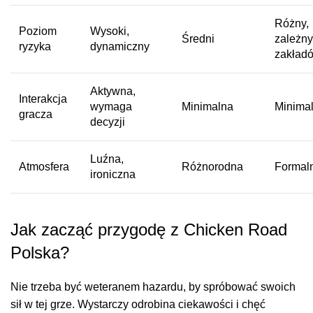
Różny,
Poziom
Wysoki,
Średni
zależny
ryzyka
dynamiczny
zakład
Aktywna,
Interakcja
wymaga
Minimalna
Minima
gracza
decyzji
Luźna,
Atmosfera
Różnorodna
Formal
ironiczna
Jak zacząć przygodę z Chicken Road
Polska?
Nie trzeba być weteranem hazardu, by spróbować swoich
sił w tej grze. Wystarczy odrobina ciekawości i chęć