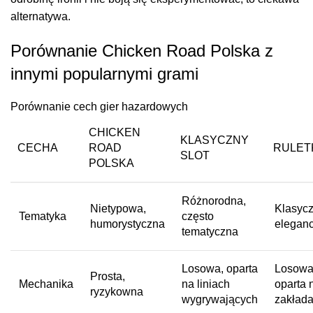
alternatywa.
Porównanie Chicken Road Polska z
innymi popularnymi grami
Porównanie cech gier hazardowych
CHICKEN
KLASYCZNY
CECHA
ROAD
RULET
SLOT
POLSKA
Różnorodna,
Nietypowa,
Klasycz
Tematyka
często
humorystyczna
elegan
tematyczna
Losowa, oparta
Losowa
Prosta,
Mechanika
na liniach
oparta 
ryzykowna
wygrywających
zakład