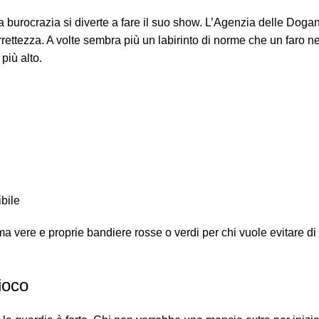
ve la burocrazia si diverte a fare il suo show. L’Agenzia delle D
ttezza. A volte sembra più un labirinto di norme che un faro nell
 più alto.
ibile
vere e proprie bandiere rosse o verdi per chi vuole evitare di fi
ioco