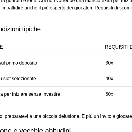
la guardia è forte. Chi non vorrebbe una mancia extra per inizia
pallidire anche il più esperto dei giocatori. Requisiti di scomm
dizioni tipiche
E
REQUISITI
sul primo deposito
30x
su slot selezionate
40x
 per iniziare senza investire
50x
preparatevi a una piccola delusione. È più un invito a giocare 
ione e vecchie abitudini