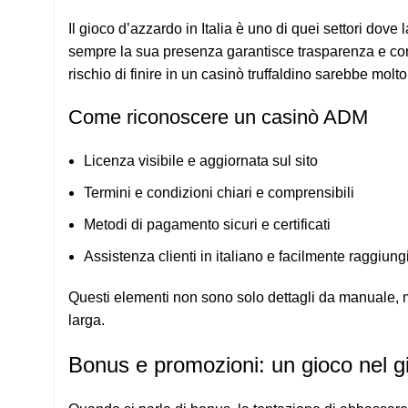
Il gioco d’azzardo in Italia è uno di quei settori do
sempre la sua presenza garantisce trasparenza e corre
rischio di finire in un casinò truffaldino sarebbe molto
Come riconoscere un casinò ADM
Licenza visibile e aggiornata sul sito
Termini e condizioni chiari e comprensibili
Metodi di pagamento sicuri e certificati
Assistenza clienti in italiano e facilmente raggiung
Questi elementi non sono solo dettagli da manuale, ma 
larga.
Bonus e promozioni: un gioco nel g