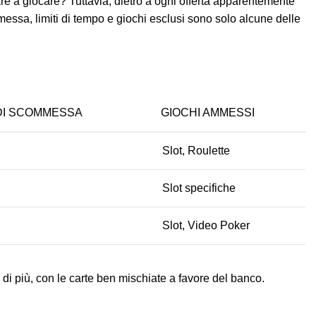
re a giocare? Tuttavia, dietro a ogni offerta apparentemente
essa, limiti di tempo e giochi esclusi sono solo alcune delle
 DI SCOMMESSA
GIOCHI AMMESSI
Slot, Roulette
Slot specifiche
Slot, Video Poker
di più, con le carte ben mischiate a favore del banco.