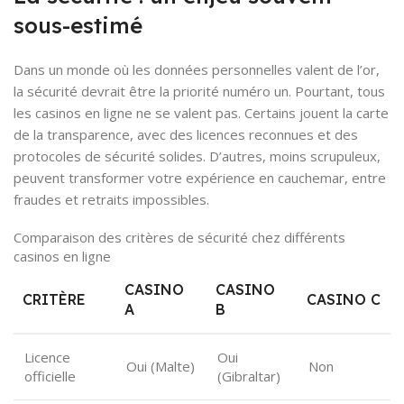
sous-estimé
Dans un monde où les données personnelles valent de l’or,
la sécurité devrait être la priorité numéro un. Pourtant, tous
les casinos en ligne ne se valent pas. Certains jouent la carte
de la transparence, avec des licences reconnues et des
protocoles de sécurité solides. D’autres, moins scrupuleux,
peuvent transformer votre expérience en cauchemar, entre
fraudes et retraits impossibles.
Comparaison des critères de sécurité chez différents
casinos en ligne
CASINO
CASINO
CRITÈRE
CASINO C
A
B
Licence
Oui
Oui (Malte)
Non
officielle
(Gibraltar)