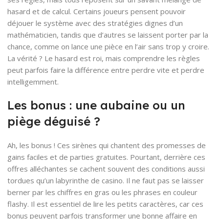
hasard et de calcul. Certains joueurs pensent pouvoir
déjouer le système avec des stratégies dignes d’un
mathématicien, tandis que d’autres se laissent porter par la
chance, comme on lance une pièce en l’air sans trop y croire.
La vérité ? Le hasard est roi, mais comprendre les règles
peut parfois faire la différence entre perdre vite et perdre
intelligemment.
Les bonus : une aubaine ou un
piège déguisé ?
Ah, les bonus ! Ces sirènes qui chantent des promesses de
gains faciles et de parties gratuites. Pourtant, derrière ces
offres alléchantes se cachent souvent des conditions aussi
tordues qu’un labyrinthe de casino. Il ne faut pas se laisser
berner par les chiffres en gras ou les phrases en couleur
flashy. Il est essentiel de lire les petits caractères, car ces
bonus peuvent parfois transformer une bonne affaire en