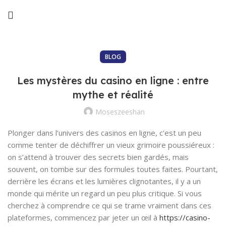
BLOG
Les mystères du casino en ligne : entre
mythe et réalité
Moseszeeshan
Plonger dans l’univers des casinos en ligne, c’est un peu
comme tenter de déchiffrer un vieux grimoire poussiéreux :
on s’attend à trouver des secrets bien gardés, mais
souvent, on tombe sur des formules toutes faites. Pourtant,
derrière les écrans et les lumières clignotantes, il y a un
monde qui mérite un regard un peu plus critique. Si vous
cherchez à comprendre ce qui se trame vraiment dans ces
plateformes, commencez par jeter un œil à
https://casino-