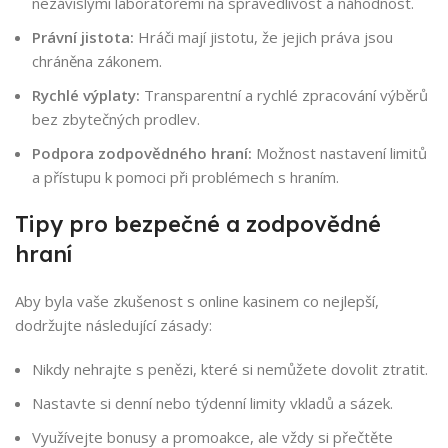
nezávislými laboratořemi na spravedlivost a náhodnost.
Právní jistota:
Hráči mají jistotu, že jejich práva jsou
chráněna zákonem.
Rychlé výplaty:
Transparentní a rychlé zpracování výběrů
bez zbytečných prodlev.
Podpora zodpovědného hraní:
Možnost nastavení limitů
a přístupu k pomoci při problémech s hraním.
Tipy pro bezpečné a zodpovědné
hraní
Aby byla vaše zkušenost s online kasinem co nejlepší,
dodržujte následující zásady:
Nikdy nehrajte s penězi, které si nemůžete dovolit ztratit.
Nastavte si denní nebo týdenní limity vkladů a sázek.
Využívejte bonusy a promoakce, ale vždy si přečtěte