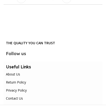
THE QUALITY YOU CAN TRUST
Follow us
Useful Links
About Us
Return Policy
Privacy Policy
Contact Us