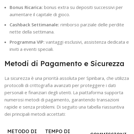
Bonus Ricarica:
bonus extra su depositi successivi per
aumentare il capitale di gioco.
Cashback Settimanale:
rimborso parziale delle perdite
nette della settimana.
Programma VIP:
vantaggi esclusivi, assistenza dedicata e
inviti a eventi speciali.
Metodi di Pagamento e Sicurezza
La sicurezza è una priorità assoluta per Spinbara, che utilizza
protocolli di crittografia avanzati per proteggere i dati
personali e finanziari degli utenti. La piattaforma supporta
numerosi metodi di pagamento, garantendo transazioni
rapide e senza problemi. Di seguito una tabella riassuntiva
dei principali metodi accettati:
METODO DI
TEMPO DI