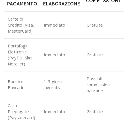
COMMISSIONI
PAGAMENTO
ELABORAZIONE
Carte di
Credito (Visa,
Immediato
Gratuite
MasterCard)
Portafogli
Elettronici
Immediato
Gratuite
(PayPal, Skrill,
Neteller)
Possibili
Bonifico
1-3 giorni
commissioni
Bancario
lavorativi
bancarie
Carte
Prepagate
Immediato
Gratuite
(Paysafecard)