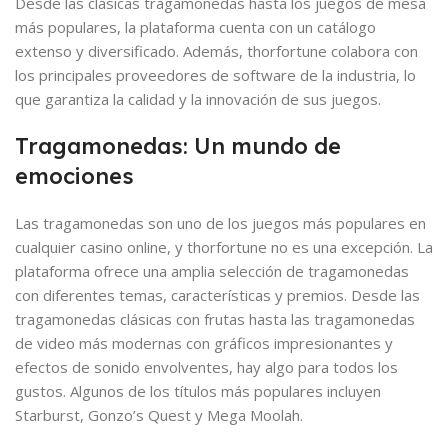
Desde las clásicas tragamonedas hasta los juegos de mesa
más populares, la plataforma cuenta con un catálogo
extenso y diversificado. Además, thorfortune colabora con
los principales proveedores de software de la industria, lo
que garantiza la calidad y la innovación de sus juegos.
Tragamonedas: Un mundo de
emociones
Las tragamonedas son uno de los juegos más populares en
cualquier casino online, y thorfortune no es una excepción. La
plataforma ofrece una amplia selección de tragamonedas
con diferentes temas, características y premios. Desde las
tragamonedas clásicas con frutas hasta las tragamonedas
de video más modernas con gráficos impresionantes y
efectos de sonido envolventes, hay algo para todos los
gustos. Algunos de los títulos más populares incluyen
Starburst, Gonzo’s Quest y Mega Moolah.