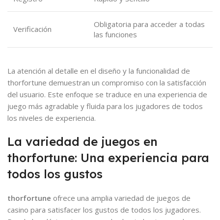
Obligatoria para acceder a todas
Verificación
las funciones
La atención al detalle en el diseño y la funcionalidad de
thorfortune demuestran un compromiso con la satisfacción
del usuario. Este enfoque se traduce en una experiencia de
juego más agradable y fluida para los jugadores de todos
los niveles de experiencia.
La variedad de juegos en
thorfortune: Una experiencia para
todos los gustos
thorfortune
ofrece una amplia variedad de juegos de
casino para satisfacer los gustos de todos los jugadores.