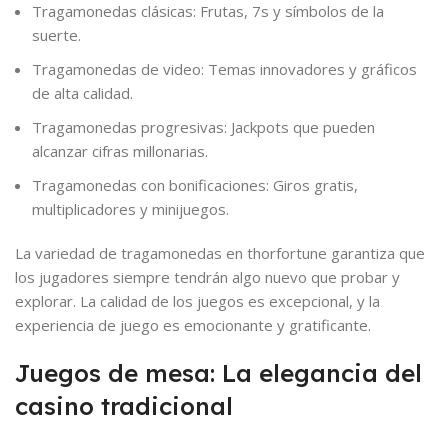
Tragamonedas clásicas: Frutas, 7s y símbolos de la
suerte.
Tragamonedas de video: Temas innovadores y gráficos
de alta calidad.
Tragamonedas progresivas: Jackpots que pueden
alcanzar cifras millonarias.
Tragamonedas con bonificaciones: Giros gratis,
multiplicadores y minijuegos.
La variedad de tragamonedas en thorfortune garantiza que
los jugadores siempre tendrán algo nuevo que probar y
explorar. La calidad de los juegos es excepcional, y la
experiencia de juego es emocionante y gratificante.
Juegos de mesa: La elegancia del
casino tradicional