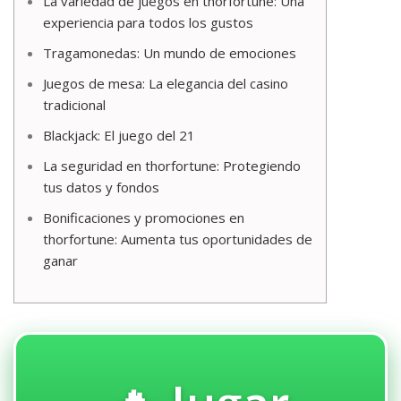
La variedad de juegos en thorfortune: Una
experiencia para todos los gustos
Tragamonedas: Un mundo de emociones
Juegos de mesa: La elegancia del casino
tradicional
Blackjack: El juego del 21
La seguridad en thorfortune: Protegiendo
tus datos y fondos
Bonificaciones y promociones en
thorfortune: Aumenta tus oportunidades de
ganar