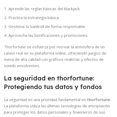
Aprende las reglas básicas del blackjack.
Practica la estrategia básica.
Gestiona tu bankroll de forma responsable.
Aprovecha las bonificaciones y promociones.
Thorfortune se esfuerza por recrear la atmósfera de un
casino real en su plataforma online, ofreciendo juegos de
mesa de alta calidad con gráficos realistas y efectos de
sonido envolventes.
La seguridad en thorfortune:
Protegiendo tus datos y fondos
La seguridad es una prioridad fundamental en
thorfortune
.
La plataforma utiliza las últimas tecnologías de encriptación
para proteger los datos personales y financieros de sus