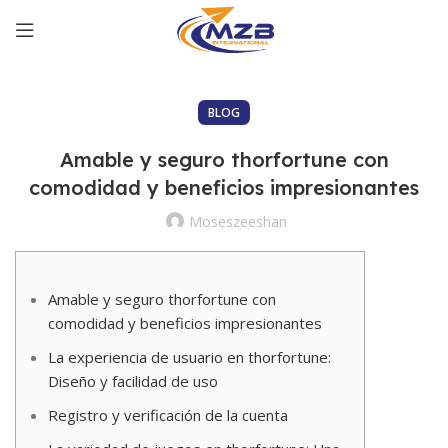
BLOG
Amable y seguro thorfortune con
comodidad y beneficios impresionantes
Moseszeeshan
Amable y seguro thorfortune con
comodidad y beneficios impresionantes
La experiencia de usuario en thorfortune:
Diseño y facilidad de uso
Registro y verificación de la cuenta