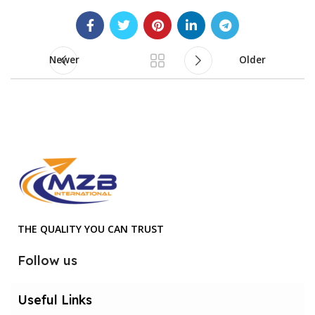
Newer
Older
THE QUALITY YOU CAN TRUST
Follow us
Useful Links