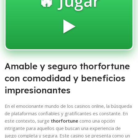
🔥 Jugar
▶️
Amable y seguro thorfortune
con comodidad y beneficios
impresionantes
En el emocionante mundo de los casinos online, la búsqueda
de plataformas confiables y gratificantes es constante. En
este contexto, surge
thorfortune
como una opción
intrigante para aquellos que buscan una experiencia de
juego completa y segura. Este casino se presenta como un