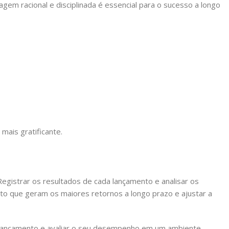
em racional e disciplinada é essencial para o sucesso a longo
mais gratificante.
Registrar os resultados de cada lançamento e analisar os
to que geram os maiores retornos a longo prazo e ajustar a
e lançamento e avaliar o seu desempenho em um ambiente