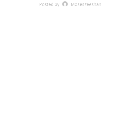
Posted by
Moseszeeshan