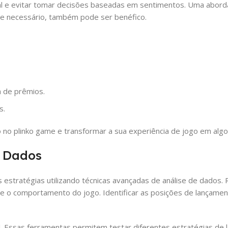
al e evitar tomar decisões baseadas em sentimentos. Uma abordag
 se necessário, também pode ser benéfico.
a de prêmios.
s.
no plinko game e transformar a sua experiência de jogo em algo 
e Dados
 estratégias utilizando técnicas avançadas de análise de dados. 
e o comportamento do jogo. Identificar as posições de lançamen
il. Essas ferramentas permitem testar diferentes estratégias d