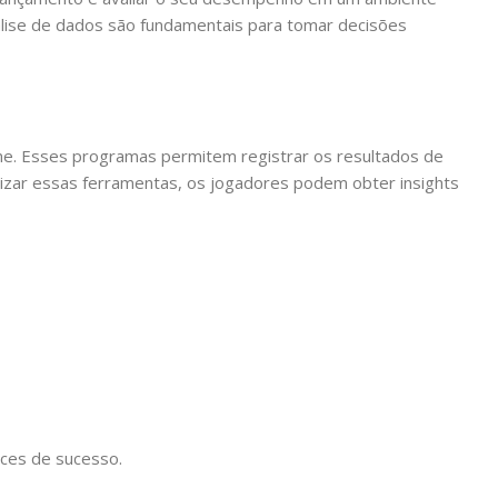
 análise de dados são fundamentais para tomar decisões
ame. Esses programas permitem registrar os resultados de
tilizar essas ferramentas, os jogadores podem obter insights
nces de sucesso.