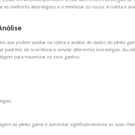
ificar as melhores abordagens e a minimizar os riscos. A coleta e
Análise
eis que podem auxiliar na coleta e análise de dados do plinko g
icar padrões de ocorrência e simular diferentes estratégias. Ao u
rdagem para maximizar os seus ganhos.
égias.
dagem ao plinko game e aumentar significativamente as suas cha