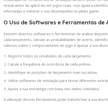
virtual antes de aplicá-las em jogos reais. Isso ajuda a ident
informadas e otimizar o seu desempenho no plinko game.
O Uso de Softwares e Ferramentas de 
Existem diversos softwares e ferramentas de análise disponív
cada lançamento, calcular as probabilidades de acerto, identif
valiosos sobre o comportamento do jogo e ajustar a sua abo
Registre todos os resultados de cada lançamento.
Calcule a frequência de ocorrência de cada prêmio.
Identifique as posições de lançamento mais lucrativas.
Utilize softwares de simulação para testar diferentes estrat
Ajuste a sua estratégia com base nos dados coletados.
A utilização dessas ferramentas pode transformar a sua abor