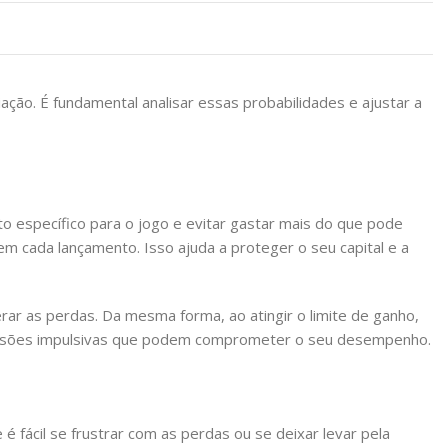
ação. É fundamental analisar essas probabilidades e ajustar a
o específico para o jogo e evitar gastar mais do que pode
cada lançamento. Isso ajuda a proteger o seu capital e a
erar as perdas. Da mesma forma, ao atingir o limite de ganho,
 decisões impulsivas que podem comprometer o seu desempenho.
fácil se frustrar com as perdas ou se deixar levar pela