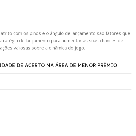
o atrito com os pinos e o ângulo de lançamento são fatores que
estratégia de lançamento para aumentar as suas chances de
ações valiosas sobre a dinâmica do jogo.
IDADE DE ACERTO NA ÁREA DE MENOR PRÊMIO