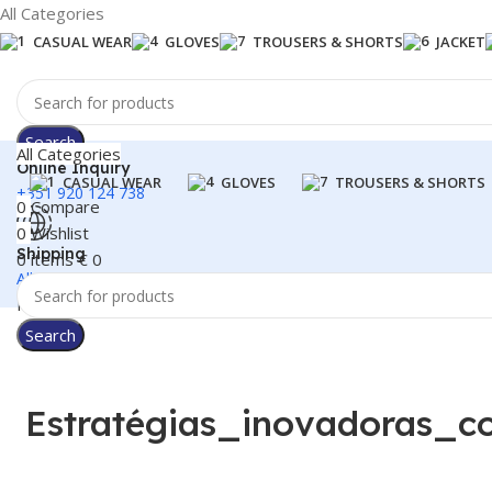
All Categories
CASUAL WEAR
GLOVES
TROUSERS & SHORTS
JACKET
Search
All Categories
Online Inquiry
CASUAL WEAR
GLOVES
TROUSERS & SHORTS
+351 920 124 738
0
Compare
0
Wishlist
Shipping
0
items
€
0
All over in EU Zone
Menu
Search
Estratégias_inovadoras