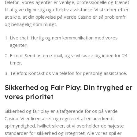
telefon. Vores agenter er venlige, professionelle og trænet
til at give dig hurtig og effektiv assistance. Vi stræber efter
at sikre, at din oplevelse på Verde Casino er så problemfri
og behagelig som muligt.
Live chat: Hurtig og nem kommunikation med vores
agenter.
E-mail: Send os en e-mail, og vi vil svare dig inden for 24
timer.
Telefon: Kontakt os via telefon for personlig assistance.
Sikkerhed og Fair Play: Din tryghed er
vores prioritet
Sikkerhed og fair play er altafgørende for os på Verde
Casino. Vi er licenseret og reguleret af en anerkendt
spilmyndighed, hvilket sikrer, at vi overholder de højeste
standarder for sikkerhed og integritet. Alle vores spil er