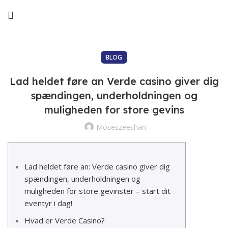
BLOG
Lad heldet føre an Verde casino giver dig
spændingen, underholdningen og
muligheden for store gevins
Moseszeeshan
Lad heldet føre an: Verde casino giver dig
spændingen, underholdningen og
muligheden for store gevinster – start dit
eventyr i dag!
Hvad er Verde Casino?