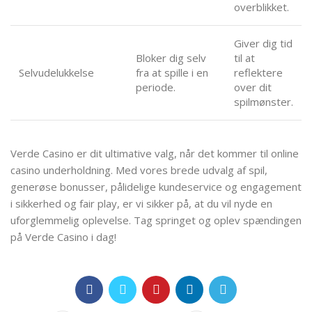
overblikket.
Giver dig tid
Bloker dig selv
til at
Selvudelukkelse
fra at spille i en
reflektere
periode.
over dit
spilmønster.
Verde Casino er dit ultimative valg, når det kommer til online
casino underholdning. Med vores brede udvalg af spil,
generøse bonusser, pålidelige kundeservice og engagement
i sikkerhed og fair play, er vi sikker på, at du vil nyde en
uforglemmelig oplevelse. Tag springet og oplev spændingen
på Verde Casino i dag!