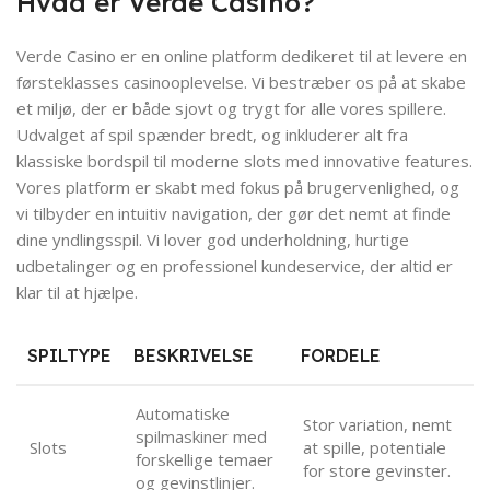
Hvad er Verde Casino?
Verde Casino er en online platform dedikeret til at levere en
førsteklasses casinooplevelse. Vi bestræber os på at skabe
et miljø, der er både sjovt og trygt for alle vores spillere.
Udvalget af spil spænder bredt, og inkluderer alt fra
klassiske bordspil til moderne slots med innovative features.
Vores platform er skabt med fokus på brugervenlighed, og
vi tilbyder en intuitiv navigation, der gør det nemt at finde
dine yndlingsspil. Vi lover god underholdning, hurtige
udbetalinger og en professionel kundeservice, der altid er
klar til at hjælpe.
SPILTYPE
BESKRIVELSE
FORDELE
Automatiske
Stor variation, nemt
spilmaskiner med
Slots
at spille, potentiale
forskellige temaer
for store gevinster.
og gevinstlinjer.