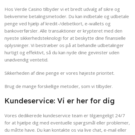
Hos Verde Casino tilbyder vi et bredt udvalg af sikre og
bekvemme betalingsmetoder. Du kan indbetale og udbetale
penge ved hjælp af kredit-/debetkort, e-wallets og
bankoverførsler. Alle transaktioner er krypteret med den
nyeste sikkerhedsteknologi for at beskytte dine finansielle
oplysninger. Vi bestræber os på at behandle udbetalinger
hurtigt og effektivt, så du kan nyde dine gevinster uden
unødvendig ventetid.
Sikkerheden af dine penge er vores højeste prioritet.
Brug de mange forskellige metoder, som vi tilbyder.
Kundeservice: Vi er her for dig
Vores dedikerede kundeservice team er tilgængeligt 24/7
for at hjælpe dig med eventuelle spørgsmål eller problemer,
du måtte have. Du kan kontakte os via live chat, e-mail eller