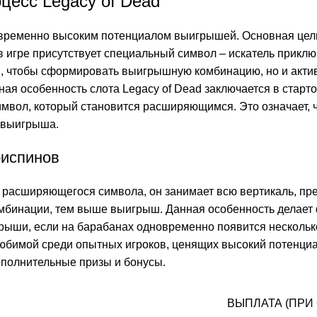
цесс Legacy of Dead
новременно высоким потенциалом выигрышей. Основная цел
 игре присутствует специальный символ – искатель приключ
я, чтобы сформировать выигрышную комбинацию, но и акти
ая особенность слота Legacy of Dead заключается в стар
мвол, который становится расширяющимся. Это означает, ч
я выигрыша.
испинов
х расширяющегося символа, он занимает всю вертикаль, п
бинации, тем выше выигрыш. Данная особенность делает 
грыши, если на барабанах одновременно появится несколь
 любимой среди опытных игроков, ценящих высокий потенци
ополнительные призы и бонусы.
ВЫПЛАТА (ПРИ 