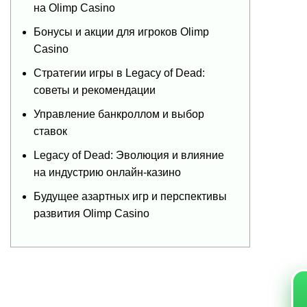
на Olimp Casino
Бонусы и акции для игроков Olimp
Casino
Стратегии игры в Legacy of Dead:
советы и рекомендации
Управление банкроллом и выбор
ставок
Legacy of Dead: Эволюция и влияние
на индустрию онлайн-казино
Будущее азартных игр и перспективы
развития Olimp Casino