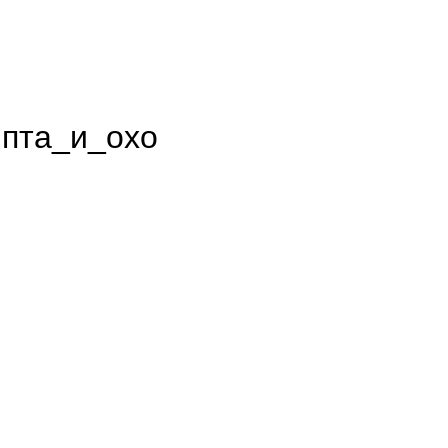
пта_и_охо