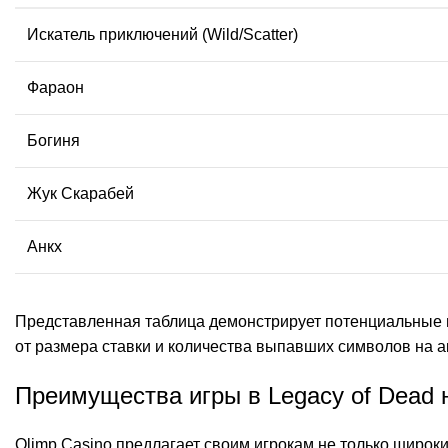
Искатель приключений (Wild/Scatter)
Фараон
Богиня
Жук Скарабей
Анкх
Представленная таблица демонстрирует потенциальные в
от размера ставки и количества выпавших символов на 
Преимущества игры в Legacy of Dead н
Olimp Casino предлагает своим игрокам не только широк