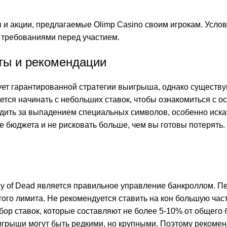
 акции, предлагаемые Olimp Casino своим игрокам. Услови
 требованиями перед участием.
еты и рекомендации
твует гарантированной стратегии выигрыша, однако существ
ется начинать с небольших ставок, чтобы ознакомиться с о
едить за выпадением специальных символов, особенно иска
е бюджета и не рисковать больше, чем вы готовы потерять
y of Dead является правильное управление банкроллом. П
ого лимита. Не рекомендуется ставить на кон большую часть
 ставок, которые составляют не более 5-10% от общего ба
игрыши могут быть редкими, но крупными. Поэтому рекомен