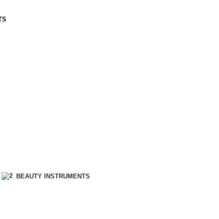
TS
BEAUTY INSTRUMENTS