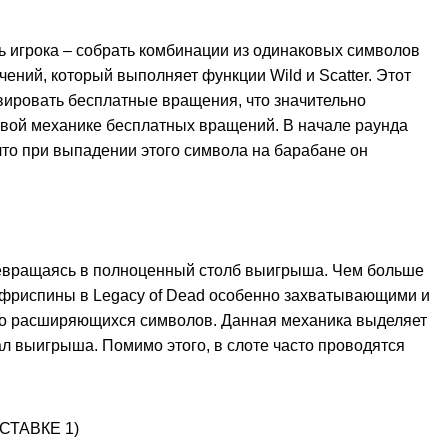
ь игрока – собрать комбинации из одинаковых символов
ений, который выполняет функции Wild и Scatter. Этот
вировать бесплатные вращения, что значительно
товой механике бесплатных вращений. В начале раунда
то при выпадении этого символа на барабане он
ревращаясь в полноценный столб выигрыша. Чем больше
фриспины в Legacy of Dead особенно захватывающими и
ко расширяющихся символов. Данная механика выделяет
ал выигрыша. Помимо этого, в слоте часто проводятся
СТАВКЕ 1)