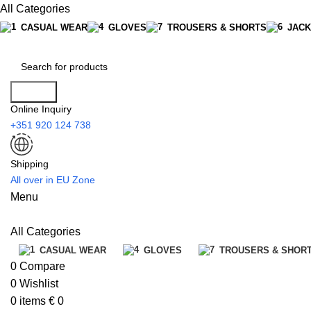
All Categories
CASUAL WEAR
GLOVES
TROUSERS & SHORTS
JACK
Search
Online Inquiry
+351 920 124 738
Shipping
All over in EU Zone
Menu
All Categories
CASUAL WEAR
GLOVES
TROUSERS & SHOR
0
Compare
0
Wishlist
0
items
€
0