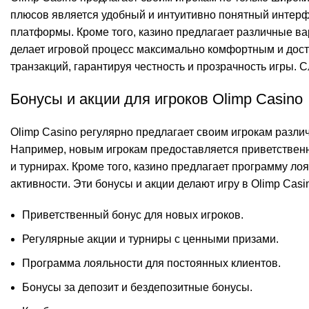
плюсов является удобный и интуитивно понятный интерфе
платформы. Кроме того, казино предлагает различные ва
делает игровой процесс максимально комфортным и дост
транзакций, гарантируя честность и прозрачность игры.
Бонусы и акции для игроков Olimp Casino
Olimp Casino регулярно предлагает своим игрокам разл
Например, новым игрокам предоставляется приветственн
и турнирах. Кроме того, казино предлагает программу ло
активности. Эти бонусы и акции делают игру в Olimp Cas
Приветственный бонус для новых игроков.
Регулярные акции и турниры с ценными призами.
Программа лояльности для постоянных клиентов.
Бонусы за депозит и бездепозитные бонусы.