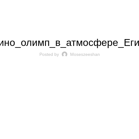
BLOG
зино_олимп_в_атмосфере_Еги
Posted by
Moseszeeshan