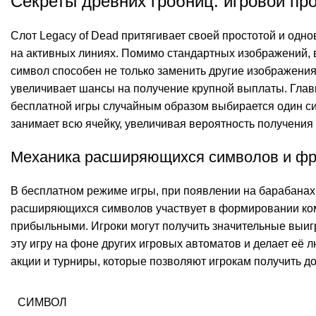
Секреты древних гробниц: игровой про
Слот Legacy of Dead притягивает своей простотой и од
на активных линиях. Помимо стандартных изображений, в
символ способен не только заменить другие изображени
увеличивает шансы на получение крупной выплаты. Главн
бесплатной игры случайным образом выбирается один си
занимает всю ячейку, увеличивая вероятность получени
Механика расширяющихся символов и фр
В бесплатном режиме игры, при появлении на барабана
расширяющихся символов участвует в формировании ком
прибыльными. Игроки могут получить значительные выи
эту игру на фоне других игровых автоматов и делает её
акции и турниры, которые позволяют игрокам получить д
СИМВОЛ