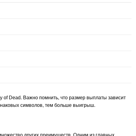
 of Dead. Важно помнить, что размер выплаты зависит
динаковых символов, тем больше выигрыш.
 множество других преимуществ. Одним из главных