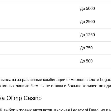
До 5000
До 2500
До 1250
До 750
До 500
ыплаты за различные комбинации символов в слоте Legacy
активных линиях. Чем выше ставка и больше количество о
а Olimp Casino
ий выбор игровых автоматов, включая Legacy of Dead, но и