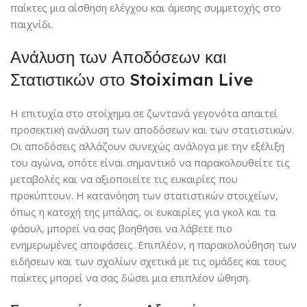
παίκτες μια αίσθηση ελέγχου και άμεσης συμμετοχής στο
παιχνίδι.
Ανάλυση των Αποδόσεων και
Στατιστικών στο Stoiximan Live
Η επιτυχία στο στοίχημα σε ζωντανά γεγονότα απαιτεί
προσεκτική ανάλυση των αποδόσεων και των στατιστικών.
Οι αποδόσεις αλλάζουν συνεχώς ανάλογα με την εξέλιξη
του αγώνα, οπότε είναι σημαντικό να παρακολουθείτε τις
μεταβολές και να αξιοποιείτε τις ευκαιρίες που
προκύπτουν. Η κατανόηση των στατιστικών στοιχείων,
όπως η κατοχή της μπάλας, οι ευκαιρίες για γκολ και τα
φάουλ, μπορεί να σας βοηθήσει να λάβετε πιο
ενημερωμένες αποφάσεις. Επιπλέον, η παρακολούθηση των
ειδήσεων και των σχολίων σχετικά με τις ομάδες και τους
παίκτες μπορεί να σας δώσει μια επιπλέον ώθηση.