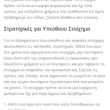
πρέπει να είναι μια μορφή ψυχαγωγίας και όχι ένας
τρόπος για να βγάλετε χρήματα. Εάν αισθάνεστε ότι έχετε
πρόβλημα με τον τζόγο, ζητήστε βοήθεια από ειδικούς.
Στρατηγικές για Υπεύθυνο Στοίχημα
Για να εξασφαλίσετε ένα υπεύθυνο και ασφαλές στοίχημα,
ακολουθήστε τις ακόλουθες στρατηγικές: θέστε ένα όριο
στο χρόνο που αφιερώνετε στο στοίχημα, μην ποντάρετε
όταν είστε υπό την επήρεια αλκοόλ ή ναρκωτικών, μην
δανείζεστε χρήματα για να ποντάρετε, και μην αφήνετε το
στοίχημα να επηρεάσει την προσωπική σας ζωή και τις
σχέσεις σας. Επίσης, είναι σημαντικό να γνωρίζετε τα όρια
σας και να μην ποντάρετε περισσότερα από όσα μπορείτε
να χάσετε. Το στοίχημα πρέπει να είναι μια ευχάριστη
εμπειρία και όχι μια πηγή άγχους και προβλημάτων.
Θέστε ένα όριο στο ποσό που είστε διατεθειμένοι να