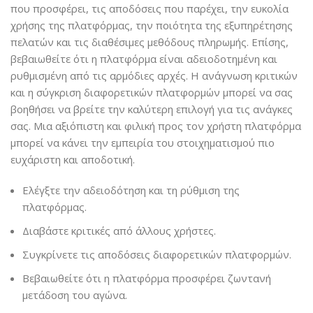
που προσφέρει, τις αποδόσεις που παρέχει, την ευκολία
χρήσης της πλατφόρμας, την ποιότητα της εξυπηρέτησης
πελατών και τις διαθέσιμες μεθόδους πληρωμής. Επίσης,
βεβαιωθείτε ότι η πλατφόρμα είναι αδειοδοτημένη και
ρυθμισμένη από τις αρμόδιες αρχές. Η ανάγνωση κριτικών
και η σύγκριση διαφορετικών πλατφορμών μπορεί να σας
βοηθήσει να βρείτε την καλύτερη επιλογή για τις ανάγκες
σας. Μια αξιόπιστη και φιλική προς τον χρήστη πλατφόρμα
μπορεί να κάνει την εμπειρία του στοιχηματισμού πιο
ευχάριστη και αποδοτική.
Ελέγξτε την αδειοδότηση και τη ρύθμιση της
πλατφόρμας.
Διαβάστε κριτικές από άλλους χρήστες.
Συγκρίνετε τις αποδόσεις διαφορετικών πλατφορμών.
Βεβαιωθείτε ότι η πλατφόρμα προσφέρει ζωντανή
μετάδοση του αγώνα.