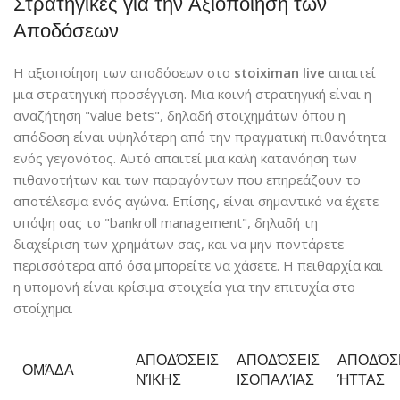
Στρατηγικές για την Αξιοποίηση των
Αποδόσεων
Η αξιοποίηση των αποδόσεων στο
stoiximan live
απαιτεί
μια στρατηγική προσέγγιση. Μια κοινή στρατηγική είναι η
αναζήτηση "value bets", δηλαδή στοιχημάτων όπου η
απόδοση είναι υψηλότερη από την πραγματική πιθανότητα
ενός γεγονότος. Αυτό απαιτεί μια καλή κατανόηση των
πιθανοτήτων και των παραγόντων που επηρεάζουν το
αποτέλεσμα ενός αγώνα. Επίσης, είναι σημαντικό να έχετε
υπόψη σας το "bankroll management", δηλαδή τη
διαχείριση των χρημάτων σας, και να μην ποντάρετε
περισσότερα από όσα μπορείτε να χάσετε. Η πειθαρχία και
η υπομονή είναι κρίσιμα στοιχεία για την επιτυχία στο
στοίχημα.
ΑΠΟΔΌΣΕΙΣ
ΑΠΟΔΌΣΕΙΣ
ΑΠΟΔΌΣ
ΟΜΆΔΑ
ΝΊΚΗΣ
ΙΣΟΠΑΛΊΑΣ
ΉΤΤΑΣ