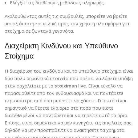
Ελέγξτε τις διαθέσιμες μεθόδους πληρωμής.
Ακολουθώντας αυτές τις συμβουλές, μπορείτε να βρείτε
μια αξιόπιστη και φιλική προς τον χρήστη πλατφόρμα για
στοίχημα σε ζωντανά γεγονότα.
Διαχείριση Κινδύνου και Υπεύθυνο
Στοίχημα
Η διαχείριση του κινδύνου και το υπεύθυνο στοίχημα είναι
δύο πολύ σημαντικά στοιχεία που πρέπει να λάβετε υπόψη
όταν ασχολείστε με το
stoiximan live
. Είναι εύκολο να
παρασυρθείτε από τον ενθουσιασμό και να ποντάρετε
περισσότερα από όσα μπορείτε να χάσετε. Γι' αυτό είναι
σημαντικό να θέσετε ένα όριο στο ποσό που είστε
διατεθειμένοι να ποντάρετε και να τηρείτε αυτό το όριο.
Επίσης, είναι σημαντικό να μην κυνηγάτε τις απώλειές σας,
δηλαδή να μην προσπαθείτε να ανακτήσετε τα χρήματα
που χάσατε ποντάροντας περισσότερα. Το στοίχημα