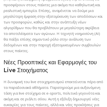
προσφέρουν στους παίκτες μια ακόμα πιο καθηλωτική και
ρεαλιστική εμπειρία. Επίσης, αναμένεται να δούμε μια
μεγαλύτερη έμφαση στην εξατομίκευση των αποδόσεων και
των προσφορών, καθώς και στην ανάπτυξη νέων
αλγορίθμων που θα προβλέπουν με μεγαλύτερη ακρίβεια
τα αποτελέσματα των αγώνων. Η τεχνητή νοημοσύνη (AI)
θα παίξει επίσης σημαντικό ρόλο στην ανάλυση των
δεδομένων και στην παροχή εξατομικευμένων συμβουλών
στους παίκτες.
Νέες Προοπτικές και Εφαρμογές του
Live Στοιχήματος
Η δυναμική του live στοιχηματισμού επεκτείνεται πέρα από
τα παραδοσιακά αθλήματα. Παρατηρούμε μια αυξανόμενη
τάση για live στοίχημα σε e-sports, πολιτικά γεγονότα και
ακόμη και σε ριάλιτι σόου. Αυτή η εξέλιξη δημιουργεί νέες
ευκαιρίες για τους παίκτες, αλλά και νέες προκλήσεις για