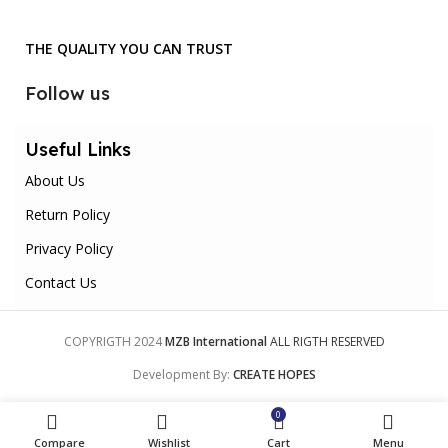
THE QUALITY YOU CAN TRUST
Follow us
Useful Links
About Us
Return Policy
Privacy Policy
Contact Us
COPYRIGTH 2024
MZB International
ALL RIGTH RESERVED
Development By:
CREATE HOPES
0
Compare
Wishlist
Cart
Menu