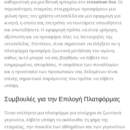
καθοριστική για μια θετική εμπειρία στο
stoiximan live
. Οι
περισσότερες εταιρείες στοιχημάτων προσφέρουν μια
φιλική προς τον χρήστη ιστοσελίδα και μια εφαρμογή για
κινητά, η οποία σας επιτρέπει να ποντάρετε οπουδήποτε
και οποτεδήποτε. Η εφαρμογή πρέπει να είναι γρήγορη,
αξιόπιστη και να προσφέρει όλες τις λειτουργίες της
ιστοσελίδας. Επιπλέον, είναι σημαντικό να ελέγξετε αν η
πλατφόρμα προσφέρει ζωντανή μετάδοση του αγώνα,
καθώς αυτό μπορεί να σας βοηθήσει να λάβετε πιο
ενημερωμένες αποφάσεις. Η ασφάλεια των συναλλαγών
και η προστασία των προσωπικών σας δεδομένων είναι
επίσης σημαντικοί παράγοντες που πρέπει να λάβετε
υπόψη.
Συμβουλές για την Επιλογή Πλατφόρμας
Όταν επιλέγετε μια πλατφόρμα για στοίχημα σε ζωντανά
γεγονότα, λάβετε υπόψη τα ακόλουθα: τη φήμη της
εταιρείας, την ποικιλία των αθλημάτων και των γεγονότων