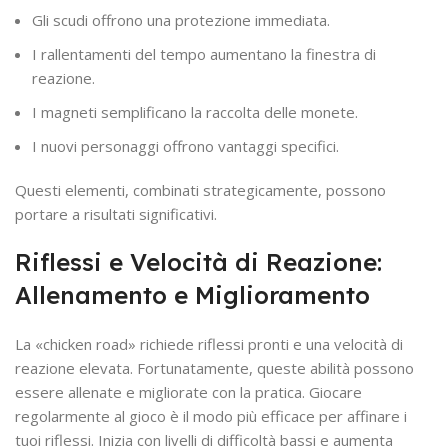
Gli scudi offrono una protezione immediata.
I rallentamenti del tempo aumentano la finestra di
reazione.
I magneti semplificano la raccolta delle monete.
I nuovi personaggi offrono vantaggi specifici.
Questi elementi, combinati strategicamente, possono
portare a risultati significativi.
Riflessi e Velocità di Reazione:
Allenamento e Miglioramento
La «chicken road» richiede riflessi pronti e una velocità di
reazione elevata. Fortunatamente, queste abilità possono
essere allenate e migliorate con la pratica. Giocare
regolarmente al gioco è il modo più efficace per affinare i
tuoi riflessi. Inizia con livelli di difficoltà bassi e aumenta