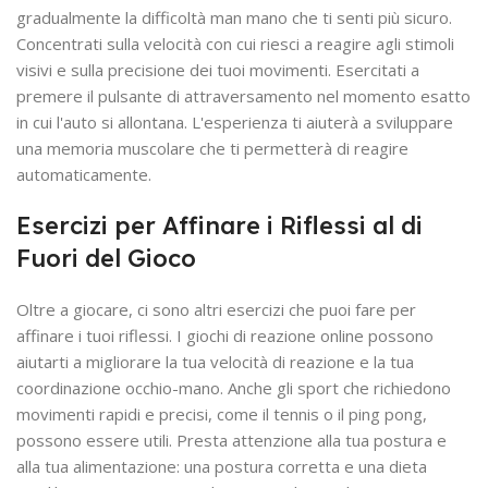
gradualmente la difficoltà man mano che ti senti più sicuro.
Concentrati sulla velocità con cui riesci a reagire agli stimoli
visivi e sulla precisione dei tuoi movimenti. Esercitati a
premere il pulsante di attraversamento nel momento esatto
in cui l'auto si allontana. L'esperienza ti aiuterà a sviluppare
una memoria muscolare che ti permetterà di reagire
automaticamente.
Esercizi per Affinare i Riflessi al di
Fuori del Gioco
Oltre a giocare, ci sono altri esercizi che puoi fare per
affinare i tuoi riflessi. I giochi di reazione online possono
aiutarti a migliorare la tua velocità di reazione e la tua
coordinazione occhio-mano. Anche gli sport che richiedono
movimenti rapidi e precisi, come il tennis o il ping pong,
possono essere utili. Presta attenzione alla tua postura e
alla tua alimentazione: una postura corretta e una dieta