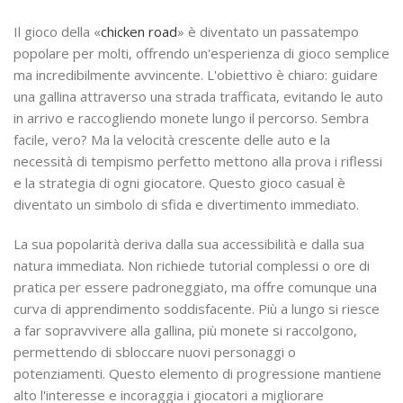
Il gioco della «
chicken road
» è diventato un passatempo
popolare per molti, offrendo un'esperienza di gioco semplice
ma incredibilmente avvincente. L'obiettivo è chiaro: guidare
una gallina attraverso una strada trafficata, evitando le auto
in arrivo e raccogliendo monete lungo il percorso. Sembra
facile, vero? Ma la velocità crescente delle auto e la
necessità di tempismo perfetto mettono alla prova i riflessi
e la strategia di ogni giocatore. Questo gioco casual è
diventato un simbolo di sfida e divertimento immediato.
La sua popolarità deriva dalla sua accessibilità e dalla sua
natura immediata. Non richiede tutorial complessi o ore di
pratica per essere padroneggiato, ma offre comunque una
curva di apprendimento soddisfacente. Più a lungo si riesce
a far sopravvivere alla gallina, più monete si raccolgono,
permettendo di sbloccare nuovi personaggi o
potenziamenti. Questo elemento di progressione mantiene
alto l'interesse e incoraggia i giocatori a migliorare