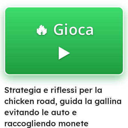
🔥 Gioca
▶️
Strategia e riflessi per la
chicken road, guida la gallina
evitando le auto e
raccogliendo monete