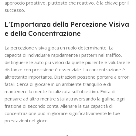
approccio proattivo, piuttosto che reattivo, è la chiave per il
successo.
L'Importanza della Percezione Visiva
e della Concentrazione
La percezione visiva gioca un ruolo determinante. La
capacità di individuare rapidamente i pattern nel traffico,
distinguere le auto più veloci da quelle più lente e valutare le
distanze con precisione è essenziale. La concentrazione è
altrettanto importante. Distrazioni possono portare a errori
fatali. Cerca di giocare in un ambiente tranquillo e di
mantenere la mente focalizzata sull'obiettivo. Evita di
pensare ad altro mentre stai attraversando la gallina; ogni
frazione di secondo conta. Allenare la tua capacità di
concentrazione può migliorare significativamente le tue
prestazioni nel gioco.