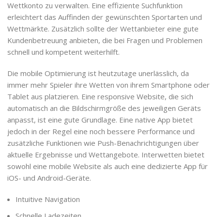
Wettkonto zu verwalten. Eine effiziente Suchfunktion
erleichtert das Auffinden der gewünschten Sportarten und
Wettmärkte. Zusätzlich sollte der Wettanbieter eine gute
Kundenbetreuung anbieten, die bei Fragen und Problemen
schnell und kompetent weiterhilft.
Die mobile Optimierung ist heutzutage unerlässlich, da
immer mehr Spieler ihre Wetten von ihrem Smartphone oder
Tablet aus platzieren. Eine responsive Website, die sich
automatisch an die Bildschirmgröße des jeweiligen Geräts
anpasst, ist eine gute Grundlage. Eine native App bietet
jedoch in der Regel eine noch bessere Performance und
zusätzliche Funktionen wie Push-Benachrichtigungen über
aktuelle Ergebnisse und Wettangebote. Interwetten bietet
sowohl eine mobile Website als auch eine dedizierte App für
iOS- und Android-Geräte.
Intuitive Navigation
Schnelle Ladezeiten