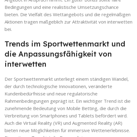
Bedingungen und eine realistische Umsetzungschance
bieten. Die Vielfalt des Wettangebots und die regelmäßigen
Aktionen tragen maßgeblich zur Attraktivität von interwetten
bei.
Trends im Sportwettenmarkt und
die Anpassungsfähigkeit von
interwetten
Der Sportwettenmarkt unterliegt einem ständigen Wandel,
der durch technologische Innovationen, veränderte
Kundenbedürfnisse und neue regulatorische
Rahmenbedingungen geprägt ist. Ein wichtiger Trend ist die
zunehmende Bedeutung von Mobile Betting, die durch die
Verbreitung von Smartphones und Tablets befördert wird.
Auch die Virtual Reality (VR) und Augmented Reality (AR)
bieten neue Möglichkeiten für immersive Wettenerlebnisse.