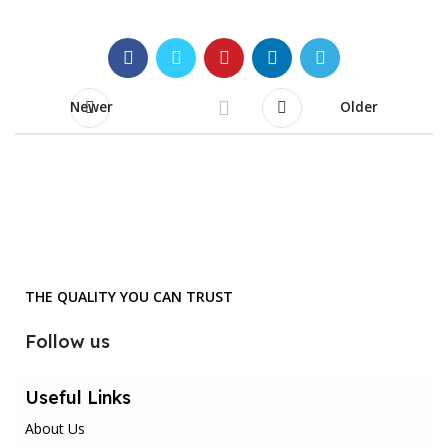
Newer
Older
THE QUALITY YOU CAN TRUST
Follow us
Useful Links
About Us