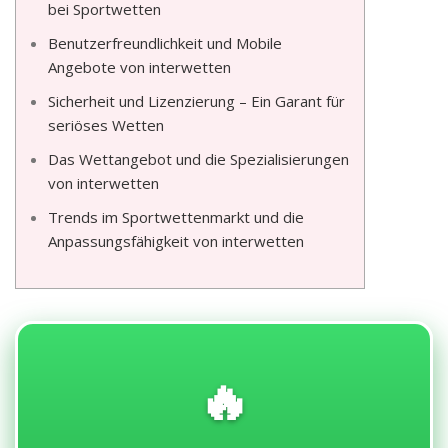
bei Sportwetten
Benutzerfreundlichkeit und Mobile
Angebote von interwetten
Sicherheit und Lizenzierung – Ein Garant für
seriöses Wetten
Das Wettangebot und die Spezialisierungen
von interwetten
Trends im Sportwettenmarkt und die
Anpassungsfähigkeit von interwetten
🔥