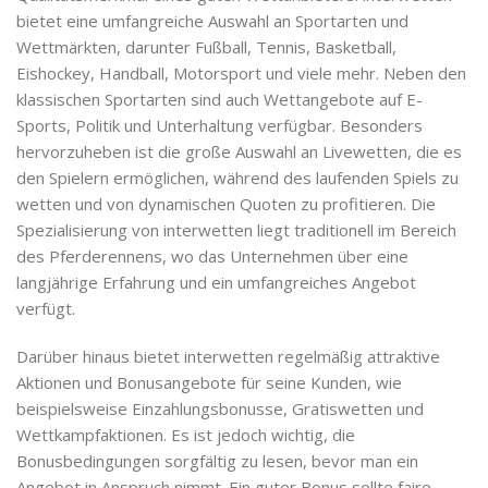
bietet eine umfangreiche Auswahl an Sportarten und
Wettmärkten, darunter Fußball, Tennis, Basketball,
Eishockey, Handball, Motorsport und viele mehr. Neben den
klassischen Sportarten sind auch Wettangebote auf E-
Sports, Politik und Unterhaltung verfügbar. Besonders
hervorzuheben ist die große Auswahl an Livewetten, die es
den Spielern ermöglichen, während des laufenden Spiels zu
wetten und von dynamischen Quoten zu profitieren. Die
Spezialisierung von interwetten liegt traditionell im Bereich
des Pferderennens, wo das Unternehmen über eine
langjährige Erfahrung und ein umfangreiches Angebot
verfügt.
Darüber hinaus bietet interwetten regelmäßig attraktive
Aktionen und Bonusangebote für seine Kunden, wie
beispielsweise Einzahlungsbonusse, Gratiswetten und
Wettkampfaktionen. Es ist jedoch wichtig, die
Bonusbedingungen sorgfältig zu lesen, bevor man ein
Angebot in Anspruch nimmt. Ein guter Bonus sollte faire