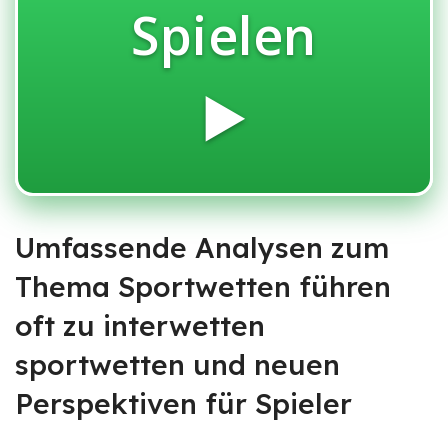
Spielen
▶️
Umfassende Analysen zum
Thema Sportwetten führen
oft zu interwetten
sportwetten und neuen
Perspektiven für Spieler