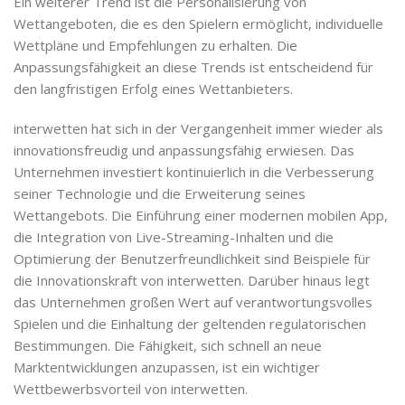
Ein weiterer Trend ist die Personalisierung von
Wettangeboten, die es den Spielern ermöglicht, individuelle
Wettpläne und Empfehlungen zu erhalten. Die
Anpassungsfähigkeit an diese Trends ist entscheidend für
den langfristigen Erfolg eines Wettanbieters.
interwetten hat sich in der Vergangenheit immer wieder als
innovationsfreudig und anpassungsfähig erwiesen. Das
Unternehmen investiert kontinuierlich in die Verbesserung
seiner Technologie und die Erweiterung seines
Wettangebots. Die Einführung einer modernen mobilen App,
die Integration von Live-Streaming-Inhalten und die
Optimierung der Benutzerfreundlichkeit sind Beispiele für
die Innovationskraft von interwetten. Darüber hinaus legt
das Unternehmen großen Wert auf verantwortungsvolles
Spielen und die Einhaltung der geltenden regulatorischen
Bestimmungen. Die Fähigkeit, sich schnell an neue
Marktentwicklungen anzupassen, ist ein wichtiger
Wettbewerbsvorteil von interwetten.