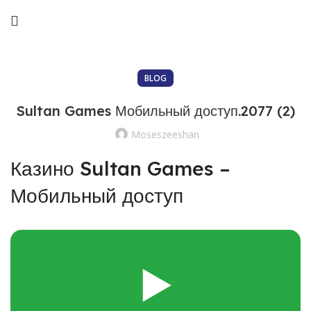
BLOG
Sultan Games Мобильный доступ.2077 (2)
Moseszeeshan
Казино Sultan Games –
Мобильный доступ
▶️