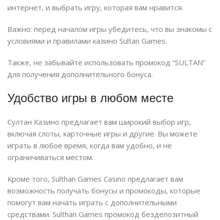
интернет, и выбрать игру, которая вам нравится.
Важно: перед началом игры убедитесь, что вы знакомы с
условиями и правилами казино Sultan Games.
Также, не забывайте использовать промокод “SULTAN”
для получения дополнительного бонуса.
Удобство игры в любом месте
Султан Казино предлагает вам широкий выбор игр,
включая слоты, карточные игры и другие. Вы можете
играть в любое время, когда вам удобно, и не
ограничиваться местом.
Кроме того, Sulthan Games Casino предлагает вам
возможность получать бонусы и промокоды, которые
помогут вам начать играть с дополнительными
средствами. Sulthan Games промокод бездепозитный