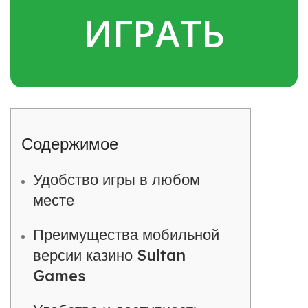
ИГРАТЬ
Содержимое
Удобство игры в любом
месте
Преимущества мобильной
версии казино Sultan
Games