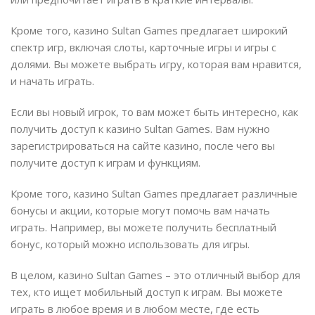
Кроме того, казино Sultan Games предлагает широкий
спектр игр, включая слоты, карточные игры и игры с
долями. Вы можете выбрать игру, которая вам нравится,
и начать играть.
Если вы новый игрок, то вам может быть интересно, как
получить доступ к казино Sultan Games. Вам нужно
зарегистрироваться на сайте казино, после чего вы
получите доступ к играм и функциям.
Кроме того, казино Sultan Games предлагает различные
бонусы и акции, которые могут помочь вам начать
играть. Например, вы можете получить бесплатный
бонус, который можно использовать для игры.
В целом, казино Sultan Games – это отличный выбор для
тех, кто ищет мобильный доступ к играм. Вы можете
играть в любое время и в любом месте, где есть