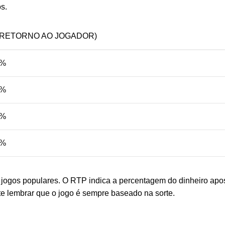
s.
(RETORNO AO JOGADOR)
9%
1%
2%
4%
s jogos populares. O RTP indica a percentagem do dinheiro apo
e lembrar que o jogo é sempre baseado na sorte.