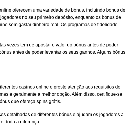
online oferecem uma variedade de bónus, incluindo bónus de
 jogadores no seu primeiro depósito, enquanto os bónus de
ine sem gastar dinheiro real. Os programas de fidelidade
tas vezes tem de apostar o valor do bónus antes de poder
 bónus antes de poder levantar os seus ganhos. Alguns bónus
erentes casinos online e preste atenção aos requisitos de
imas é geralmente a melhor opção. Além disso, certifique-se
ónus que ofereça spins grátis.
es detalhadas de diferentes bónus e ajudam os jogadores a
er toda a diferença.