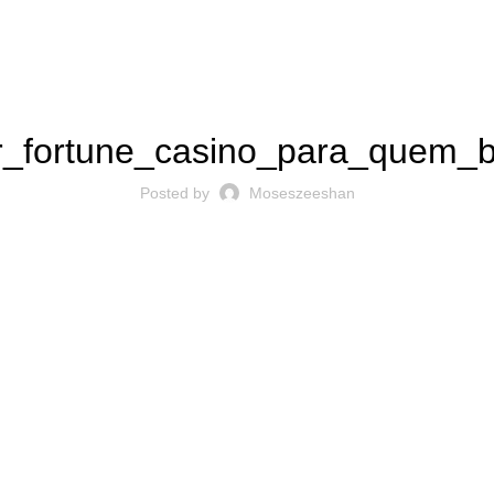
BLOG
r_fortune_casino_para_quem_
Posted by
Moseszeeshan