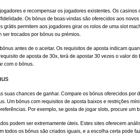
jogadores e recompensar os jogadores existentes. Os casinos 
 fidelidade. Os bónus de boas-vindas são oferecidos aos novos
 grátis permitem aos jogadores girar os rolos de uma slot mach
ser trocados por bónus ou prémios.
bónus antes de o aceitar. Os requisitos de aposta indicam quan
quisito de aposta de 30x, terá de apostar 30 vezes o valor do
ar com o bónus.
nus
s suas chances de ganhar. Compare os bónus oferecidos por dif
nus. Um bónus com requisitos de aposta baixos e restrições mín
eferências. Por exemplo, se gosta de jogar slots, procure um b
os podem ser extremamente úteis. Estes sites oferecem anális
 todos os bónus são criados iguais, e a escolha certa pode faz