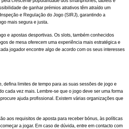
 pela crescente popularidade dos smartphones, tablets e
ssibilidade de ganhar prémios atrativos têm atraído um
 Inspeção e Regulação do Jogo (SIRJ), garantindo a
go mais segura e justa.
bingo e apostas desportivas. Os slots, também conhecidos
jogos de mesa oferecem uma experiência mais estratégica e
cada jogador encontre algo de acordo com os seus interesses
 defina limites de tempo para as suas sessões de jogo e
ando cada vez mais. Lembre-se que o jogo deve ser uma forma
 procure ajuda profissional. Existem várias organizações que
ão aos requisitos de aposta para receber bónus, às políticas
e começar a jogar. Em caso de dúvida, entre em contacto com