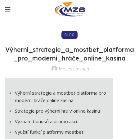
BLOG
Výherní_strategie_a_mostbet_platforma
_pro_moderní_hráče_online_kasina
Moseszeeshan
Výherní strategie a mostbet platforma pro
moderní hráče online kasina
Strategie pro výherní hru v online kasinu
Význam bonusů a promo akcí
Využití funkcí platformy mostbet