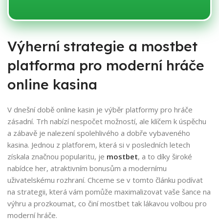
Výherní strategie a mostbet
platforma pro moderní hráče
online kasina
V dnešní době online kasin je výběr platformy pro hráče
zásadní. Trh nabízí nespočet možností, ale klíčem k úspěchu
a zábavě je nalezení spolehlivého a dobře vybaveného
kasina. Jednou z platforem, která si v posledních letech
získala značnou popularitu, je
mostbet
, a to díky široké
nabídce her, atraktivním bonusům a modernímu
uživatelskému rozhraní. Chceme se v tomto článku podívat
na strategii, která vám pomůže maximalizovat vaše šance na
výhru a prozkoumat, co činí mostbet tak lákavou volbou pro
moderní hráče.