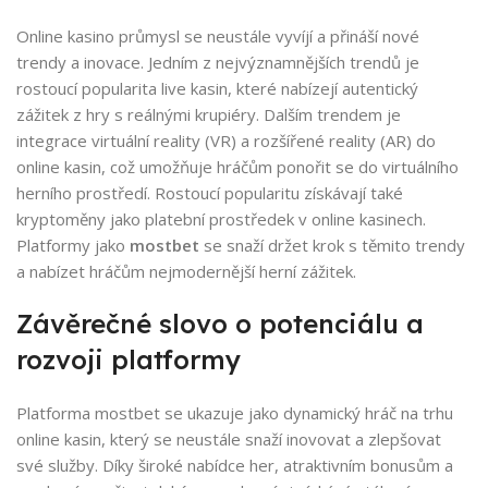
Online kasino průmysl se neustále vyvíjí a přináší nové
trendy a inovace. Jedním z nejvýznamnějších trendů je
rostoucí popularita live kasin, které nabízejí autentický
zážitek z hry s reálnými krupiéry. Dalším trendem je
integrace virtuální reality (VR) a rozšířené reality (AR) do
online kasin, což umožňuje hráčům ponořit se do virtuálního
herního prostředí. Rostoucí popularitu získávají také
kryptoměny jako platební prostředek v online kasinech.
Platformy jako
mostbet
se snaží držet krok s těmito trendy
a nabízet hráčům nejmodernější herní zážitek.
Závěrečné slovo o potenciálu a
rozvoji platformy
Platforma mostbet se ukazuje jako dynamický hráč na trhu
online kasin, který se neustále snaží inovovat a zlepšovat
své služby. Díky široké nabídce her, atraktivním bonusům a