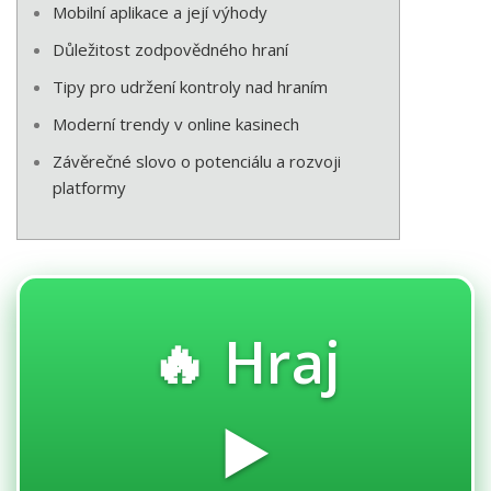
Mobilní aplikace a její výhody
Důležitost zodpovědného hraní
Tipy pro udržení kontroly nad hraním
Moderní trendy v online kasinech
Závěrečné slovo o potenciálu a rozvoji
platformy
🔥 Hraj
▶️