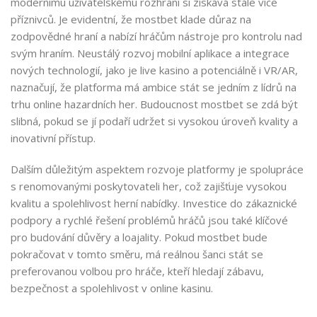
modernímu uživatelskému rozhraní si získává stále více
příznivců. Je evidentní, že mostbet klade důraz na
zodpovědné hraní a nabízí hráčům nástroje pro kontrolu nad
svým hraním. Neustálý rozvoj mobilní aplikace a integrace
nových technologií, jako je live kasino a potenciálně i VR/AR,
naznačují, že platforma má ambice stát se jedním z lídrů na
trhu online hazardních her. Budoucnost mostbet se zdá být
slibná, pokud se jí podaří udržet si vysokou úroveň kvality a
inovativní přístup.
Dalším důležitým aspektem rozvoje platformy je spolupráce
s renomovanými poskytovateli her, což zajišťuje vysokou
kvalitu a spolehlivost herní nabídky. Investice do zákaznické
podpory a rychlé řešení problémů hráčů jsou také klíčové
pro budování důvěry a loajality. Pokud mostbet bude
pokračovat v tomto směru, má reálnou šanci stát se
preferovanou volbou pro hráče, kteří hledají zábavu,
bezpečnost a spolehlivost v online kasinu.