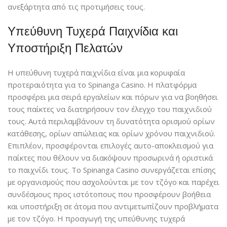
ανεξάρτητα από τις προτιμήσεις τους.
Υπεύθυνη Τυχερά Παιχνίδια και
Υποστήριξη Πελατών
Η υπεύθυνη τυχερά παιχνίδια είναι μια κορυφαία
προτεραιότητα για το Spinanga Casino. Η πλατφόρμα
προσφέρει μια σειρά εργαλείων και πόρων για να βοηθήσει
τους παίκτες να διατηρήσουν τον έλεγχο του παιχνιδιού
τους. Αυτά περιλαμβάνουν τη δυνατότητα ορισμού ορίων
κατάθεσης, ορίων απώλειας και ορίων χρόνου παιχνιδιού.
Επιπλέον, προσφέρονται επιλογές αυτο-αποκλεισμού για
παίκτες που θέλουν να διακόψουν προσωρινά ή οριστικά
το παιχνίδι τους. Το Spinanga Casino συνεργάζεται επίσης
με οργανισμούς που ασχολούνται με τον τζόγο και παρέχει
συνδέσμους προς ιστότοπους που προσφέρουν βοήθεια
και υποστήριξη σε άτομα που αντιμετωπίζουν προβλήματα
με τον τζόγο. Η προαγωγή της υπεύθυνης τυχερά