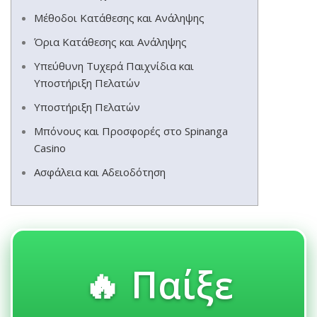
Μέθοδοι Κατάθεσης και Ανάληψης
Όρια Κατάθεσης και Ανάληψης
Υπεύθυνη Τυχερά Παιχνίδια και
Υποστήριξη Πελατών
Υποστήριξη Πελατών
Μπόνους και Προσφορές στο Spinanga
Casino
Ασφάλεια και Αδειοδότηση
🔥 Παίξε