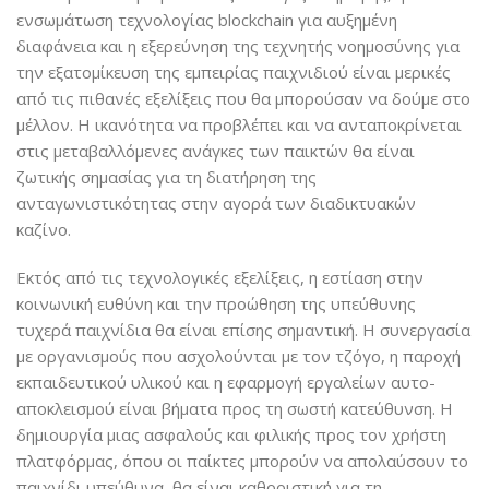
ενσωμάτωση τεχνολογίας blockchain για αυξημένη
διαφάνεια και η εξερεύνηση της τεχνητής νοημοσύνης για
την εξατομίκευση της εμπειρίας παιχνιδιού είναι μερικές
από τις πιθανές εξελίξεις που θα μπορούσαν να δούμε στο
μέλλον. Η ικανότητα να προβλέπει και να ανταποκρίνεται
στις μεταβαλλόμενες ανάγκες των παικτών θα είναι
ζωτικής σημασίας για τη διατήρηση της
ανταγωνιστικότητας στην αγορά των διαδικτυακών
καζίνο.
Εκτός από τις τεχνολογικές εξελίξεις, η εστίαση στην
κοινωνική ευθύνη και την προώθηση της υπεύθυνης
τυχερά παιχνίδια θα είναι επίσης σημαντική. Η συνεργασία
με οργανισμούς που ασχολούνται με τον τζόγο, η παροχή
εκπαιδευτικού υλικού και η εφαρμογή εργαλείων αυτο-
αποκλεισμού είναι βήματα προς τη σωστή κατεύθυνση. Η
δημιουργία μιας ασφαλούς και φιλικής προς τον χρήστη
πλατφόρμας, όπου οι παίκτες μπορούν να απολαύσουν το
παιχνίδι υπεύθυνα, θα είναι καθοριστική για τη