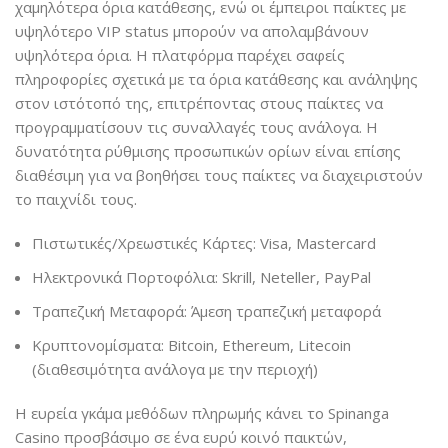
χαμηλότερα όρια κατάθεσης, ενώ οι έμπειροι παίκτες με
υψηλότερο VIP status μπορούν να απολαμβάνουν
υψηλότερα όρια. Η πλατφόρμα παρέχει σαφείς
πληροφορίες σχετικά με τα όρια κατάθεσης και ανάληψης
στον ιστότοπό της, επιτρέποντας στους παίκτες να
προγραμματίσουν τις συναλλαγές τους ανάλογα. Η
δυνατότητα ρύθμισης προσωπικών ορίων είναι επίσης
διαθέσιμη για να βοηθήσει τους παίκτες να διαχειριστούν
το παιχνίδι τους.
Πιστωτικές/Χρεωστικές Κάρτες: Visa, Mastercard
Ηλεκτρονικά Πορτοφόλια: Skrill, Neteller, PayPal
Τραπεζική Μεταφορά: Άμεση τραπεζική μεταφορά
Κρυπτονομίσματα: Bitcoin, Ethereum, Litecoin
(διαθεσιμότητα ανάλογα με την περιοχή)
Η ευρεία γκάμα μεθόδων πληρωμής κάνει το Spinanga
Casino προσβάσιμο σε ένα ευρύ κοινό παικτών,