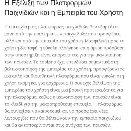
Η Εξέλιξη των Πλατφορμών
Παιχνιδιών και η Εμπειρία του Χρήστη
Η επιτυχία μιας πλατφόρμας παιχνιδιών δεν εξαρτάται
μόνο από την ποιότητα των παιχνιδιών που προσφέρει,
αλλά και από την εμπειρία του χρήστη. Μια φιλική προς το
χρήστη διεπαφή, η εύκολη πλοήγηση και η άμεση πρόσβαση
στην υποστήριξη είναι απαραίτητες για την ικανοποίηση
των παικτών. Το coolzino έχει επενδύσει σημαντικά στη
βελτιστοποίηση της εμπειρίας του χρήστη, προσφέροντας
μια απλή και διαισθητική πλατφόρμα που είναι εύκολη στη
χρήση ακόμη και για αρχάριους. Η συνεχής βελτίωση της
εμπειρίας του χρήστη είναι μια βασική προτεραιότητα για
την πλατφόρμα, καθώς η ικανοποίηση των παικτών είναι
το κλειδί για την μακροπρόθεσμη επιτυχία. Η πλατφόρμα
θα συνεχίσει να καινοτομεί και να προσφέρει νέες
λειτουργίες που θα βελτιώνουν την εμπειρία παιχνιδιού
και θα ανταποκρίνονται στις ανάγκες των παικτών.