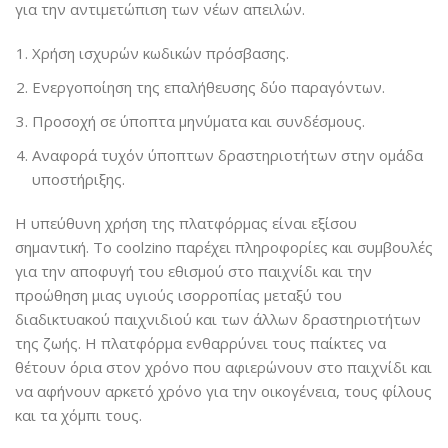
για την αντιμετώπιση των νέων απειλών.
Χρήση ισχυρών κωδικών πρόσβασης.
Ενεργοποίηση της επαλήθευσης δύο παραγόντων.
Προσοχή σε ύποπτα μηνύματα και συνδέσμους.
Αναφορά τυχόν ύποπτων δραστηριοτήτων στην ομάδα
υποστήριξης.
Η υπεύθυνη χρήση της πλατφόρμας είναι εξίσου
σημαντική. Το coolzino παρέχει πληροφορίες και συμβουλές
για την αποφυγή του εθισμού στο παιχνίδι και την
προώθηση μιας υγιούς ισορροπίας μεταξύ του
διαδικτυακού παιχνιδιού και των άλλων δραστηριοτήτων
της ζωής. Η πλατφόρμα ενθαρρύνει τους παίκτες να
θέτουν όρια στον χρόνο που αφιερώνουν στο παιχνίδι και
να αφήνουν αρκετό χρόνο για την οικογένεια, τους φίλους
και τα χόμπι τους.