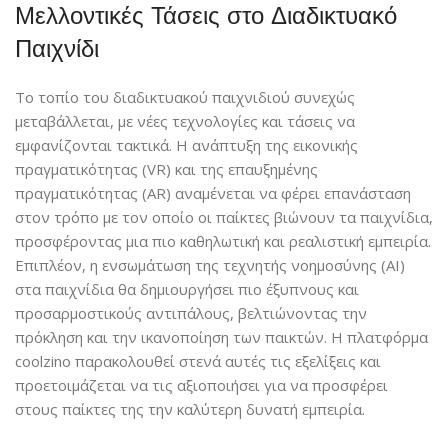
Μελλοντικές Τάσεις στο Διαδικτυακό
Παιχνίδι
Το τοπίο του διαδικτυακού παιχνιδιού συνεχώς
μεταβάλλεται, με νέες τεχνολογίες και τάσεις να
εμφανίζονται τακτικά. Η ανάπτυξη της εικονικής
πραγματικότητας (VR) και της επαυξημένης
πραγματικότητας (AR) αναμένεται να φέρει επανάσταση
στον τρόπο με τον οποίο οι παίκτες βιώνουν τα παιχνίδια,
προσφέροντας μια πιο καθηλωτική και ρεαλιστική εμπειρία.
Επιπλέον, η ενσωμάτωση της τεχνητής νοημοσύνης (AI)
στα παιχνίδια θα δημιουργήσει πιο έξυπνους και
προσαρμοστικούς αντιπάλους, βελτιώνοντας την
πρόκληση και την ικανοποίηση των παικτών. Η πλατφόρμα
coolzino παρακολουθεί στενά αυτές τις εξελίξεις και
προετοιμάζεται να τις αξιοποιήσει για να προσφέρει
στους παίκτες της την καλύτερη δυνατή εμπειρία.