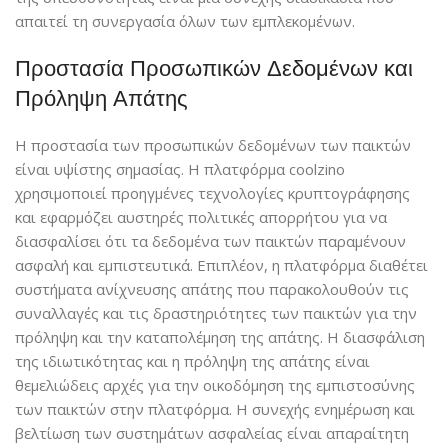
απαιτεί τη συνεργασία όλων των εμπλεκομένων.
Προστασία Προσωπικών Δεδομένων και
Πρόληψη Απάτης
Η προστασία των προσωπικών δεδομένων των παικτών
είναι υψίστης σημασίας. Η πλατφόρμα coolzino
χρησιμοποιεί προηγμένες τεχνολογίες κρυπτογράφησης
και εφαρμόζει αυστηρές πολιτικές απορρήτου για να
διασφαλίσει ότι τα δεδομένα των παικτών παραμένουν
ασφαλή και εμπιστευτικά. Επιπλέον, η πλατφόρμα διαθέτει
συστήματα ανίχνευσης απάτης που παρακολουθούν τις
συναλλαγές και τις δραστηριότητες των παικτών για την
πρόληψη και την καταπολέμηση της απάτης. Η διασφάλιση
της ιδιωτικότητας και η πρόληψη της απάτης είναι
θεμελιώδεις αρχές για την οικοδόμηση της εμπιστοσύνης
των παικτών στην πλατφόρμα. Η συνεχής ενημέρωση και
βελτίωση των συστημάτων ασφαλείας είναι απαραίτητη