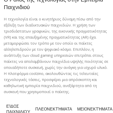
Παιχνιδιού
Η τεχνολογία είναι ο κινητήριος δύναμη πίσω από την
εξέλιξη των διαδικτυακών παιχνιδιών. Η χρήση των
τρισδιάστατων γραφικών, της εικονικής πραγματικότητας
(VR) και της επαυξημένης πραγματικότητας (AR) έχει
μεταμορφώσει τον τρόπο με τον οποίο οι παίκτες
αλληλεπιδρούν με τον ψηφιακό κόσμο. Επιπλέον, η
ανάπτυξη των cloud gaming υπηρεσιών επιτρέπει στους
παίκτες να απολαμβάνουν παιχνίδια υψηλής ποιότητας σε
οποιαδήποτε συσκευή, χωρίς την ανάγκη για ισχυρό υλικό.
Η πλατφόρμα coolzino, ακολουθώντας τις τελευταίες
τεχνολογικές τάσεις, προσφέρει μια απρόσκοπτη και
καθηλωτική εμπειρία παιχνιδιού, ανεξάρτητα από τη
συσκευή που χρησιμοποιεί ο παίκτης.
ΕΊΔΟΣ
ΠΛΕΟΝΕΚΤΉΜΑΤΑ
ΜΕΙΟΝΕΚΤΉΜΑΤΑ
ΠΑΙΧΝΙΔΙΟΎ