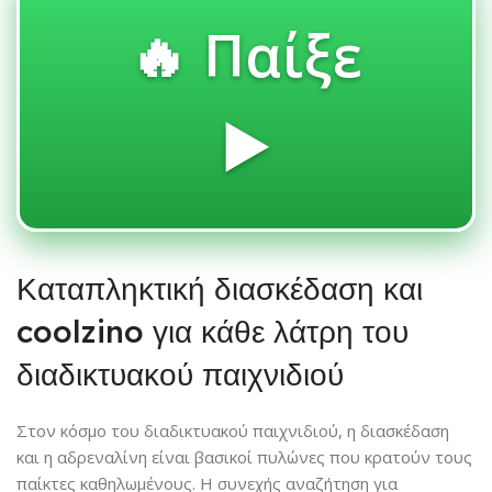
🔥 Παίξε
▶️
Καταπληκτική διασκέδαση και
coolzino για κάθε λάτρη του
διαδικτυακού παιχνιδιού
Στον κόσμο του διαδικτυακού παιχνιδιού, η διασκέδαση
και η αδρεναλίνη είναι βασικοί πυλώνες που κρατούν τους
παίκτες καθηλωμένους. Η συνεχής αναζήτηση για