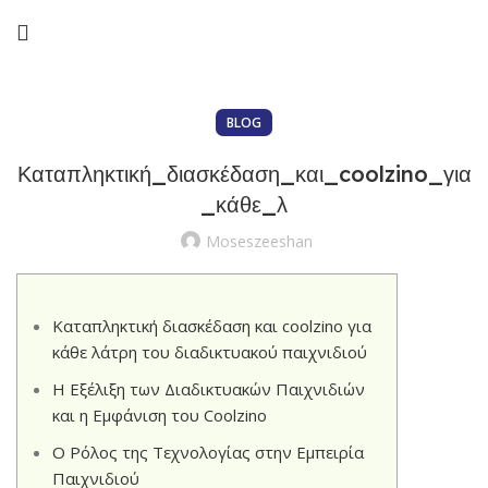
BLOG
Καταπληκτική_διασκέδαση_και_coolzino_για
_κάθε_λ
Moseszeeshan
Καταπληκτική διασκέδαση και coolzino για
κάθε λάτρη του διαδικτυακού παιχνιδιού
Η Εξέλιξη των Διαδικτυακών Παιχνιδιών
και η Εμφάνιση του Coolzino
Ο Ρόλος της Τεχνολογίας στην Εμπειρία
Παιχνιδιού