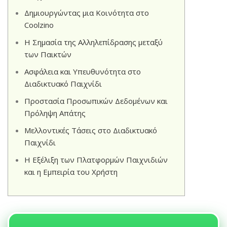
Δημιουργώντας μια Κοινότητα στο
Coolzino
Η Σημασία της Αλληλεπίδρασης μεταξύ
των Παικτών
Ασφάλεια και Υπευθυνότητα στο
Διαδικτυακό Παιχνίδι
Προστασία Προσωπικών Δεδομένων και
Πρόληψη Απάτης
Μελλοντικές Τάσεις στο Διαδικτυακό
Παιχνίδι
Η Εξέλιξη των Πλατφορμών Παιχνιδιών
και η Εμπειρία του Χρήστη