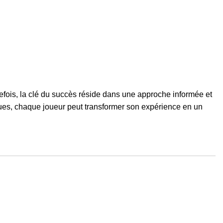
tefois, la clé du succès réside dans une approche informée et
sques, chaque joueur peut transformer son expérience en un