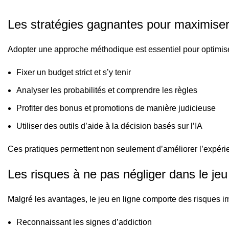
Les stratégies gagnantes pour maximise
Adopter une approche méthodique est essentiel pour optimiser s
Fixer un budget strict et s’y tenir
Analyser les probabilités et comprendre les règles
Profiter des bonus et promotions de manière judicieuse
Utiliser des outils d’aide à la décision basés sur l’IA
Ces pratiques permettent non seulement d’améliorer l’expérien
Les risques à ne pas négliger dans le jeu
Malgré les avantages, le jeu en ligne comporte des risques impo
Reconnaissant les signes d’addiction