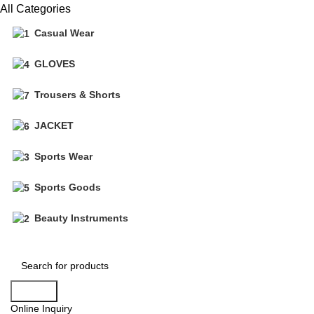
All Categories
Casual Wear
GLOVES
Trousers & Shorts
JACKET
Sports Wear
Sports Goods
Beauty Instruments
Search
Online Inquiry