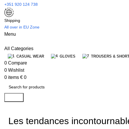
+351 920 124 738
Shipping
All over in EU Zone
Menu
All Categories
CASUAL WEAR
GLOVES
TROUSERS & SHOR
0
Compare
0
Wishlist
0
items
€
0
Search
Les tendances incontournable