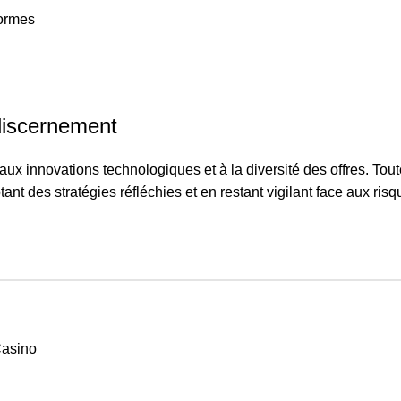
formes
 discernement
 aux innovations technologiques et à la diversité des offres. Tou
ant des stratégies réfléchies et en restant vigilant face aux ri
Casino