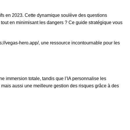
tifs en 2023. Cette dynamique soulève des questions
e tout en minimisant les dangers ? Ce guide stratégique vous
s://vegas-hero.app/
, une ressource incontournable pour les
 une immersion totale, tandis que l’IA personnalise les
 mais aussi une meilleure gestion des risques grâce à des