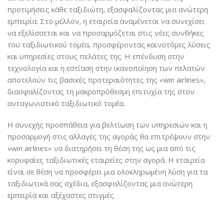
προτιμήσεις κάθε ταξιδιώτη, εξασφαλίζοντας μια ανώτερη
εμπειρία. Στο μέλλον, η εταιρεία αναμένεται να συνεχίσει
να εξελίσσεται και να προσαρμόζεται στις νέες συνθήκες
του ταξιδιωτικού τομέα, προσφέροντας καινοτόμες λύσεις
και υπηρεσίες στους πελάτες της. Η επένδυση στην
τεχνολογία και η εστίαση στην ικανοποίηση των πελατών
αποτελούν τις βασικές προτεραιότητες της «win airlines»,
διασφαλίζοντας τη μακροπρόθεσμη επιτυχία της στον
ανταγωνιστικό ταξιδιωτικό τομέα.
Η συνεχής προσπάθεια για βελτίωση των υπηρεσιών και η
προσαρμογή στις αλλαγές της αγοράς θα επιτρέψουν στην
«win airlines» να διατηρήσει τη θέση της ως μια από τις
κορυφαίες ταξιδιωτικές εταιρείες στην αγορά. Η εταιρεία
είναι σε θέση να προσφέρει μια ολοκληρωμένη λύση για τα
ταξιδιωτικά σας σχέδια, εξασφαλίζοντας μια ανώτερη
εμπειρία και αξέχαστες στιγμές.