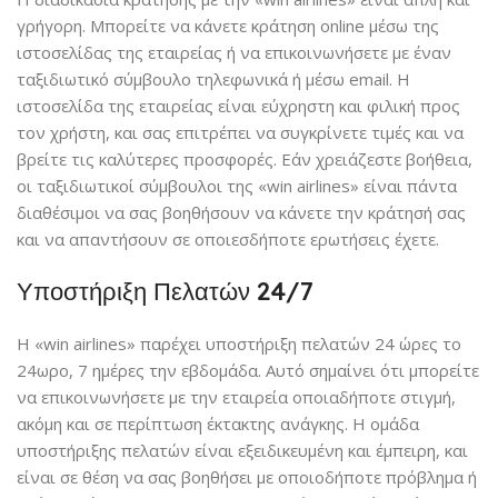
γρήγορη. Μπορείτε να κάνετε κράτηση online μέσω της
ιστοσελίδας της εταιρείας ή να επικοινωνήσετε με έναν
ταξιδιωτικό σύμβουλο τηλεφωνικά ή μέσω email. Η
ιστοσελίδα της εταιρείας είναι εύχρηστη και φιλική προς
τον χρήστη, και σας επιτρέπει να συγκρίνετε τιμές και να
βρείτε τις καλύτερες προσφορές. Εάν χρειάζεστε βοήθεια,
οι ταξιδιωτικοί σύμβουλοι της «win airlines» είναι πάντα
διαθέσιμοι να σας βοηθήσουν να κάνετε την κράτησή σας
και να απαντήσουν σε οποιεσδήποτε ερωτήσεις έχετε.
Υποστήριξη Πελατών 24/7
Η «win airlines» παρέχει υποστήριξη πελατών 24 ώρες το
24ωρο, 7 ημέρες την εβδομάδα. Αυτό σημαίνει ότι μπορείτε
να επικοινωνήσετε με την εταιρεία οποιαδήποτε στιγμή,
ακόμη και σε περίπτωση έκτακτης ανάγκης. Η ομάδα
υποστήριξης πελατών είναι εξειδικευμένη και έμπειρη, και
είναι σε θέση να σας βοηθήσει με οποιοδήποτε πρόβλημα ή