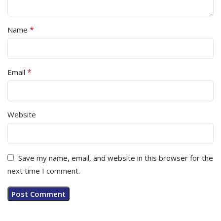
*
Name
*
Email
Website
Save my name, email, and website in this browser for the
next time I comment.