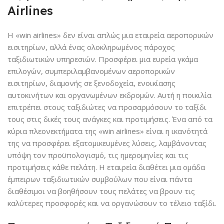
Airlines
Η «win airlines» δεν είναι απλώς μια εταιρεία αεροπορικών
εισιτηρίων, αλλά ένας ολοκληρωμένος πάροχος
ταξιδιωτικών υπηρεσιών. Προσφέρει μια ευρεία γκάμα
επιλογών, συμπεριλαμβανομένων αεροπορικών
εισιτηρίων, διαμονής σε ξενοδοχεία, ενοικίασης
αυτοκινήτων και οργανωμένων εκδρομών. Αυτή η ποικιλία
επιτρέπει στους ταξιδιώτες να προσαρμόσουν το ταξίδι
τους στις δικές τους ανάγκες και προτιμήσεις. Ένα από τα
κύρια πλεονεκτήματα της «win airlines» είναι η ικανότητά
της να προσφέρει εξατομικευμένες λύσεις, λαμβάνοντας
υπόψη τον προϋπολογισμό, τις ημερομηνίες και τις
προτιμήσεις κάθε πελάτη. Η εταιρεία διαθέτει μια ομάδα
έμπειρων ταξιδιωτικών συμβούλων που είναι πάντα
διαθέσιμοι να βοηθήσουν τους πελάτες να βρουν τις
καλύτερες προσφορές και να οργανώσουν το τέλειο ταξίδι.