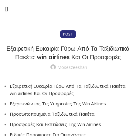
POST
Εξαιρετική Ευκαιρία Γύρω Από Τα Ταξιδιωτικά
Πακέτα win airlines Και Οι Προσφορές
Moseszeeshan
Εξαιρετική Ευκαιρία Γύρω Από Τα Ταξιδιωτικά Πακέτα
win airlines Και Οι Προσφορές
Εξερευνώντας Τις Υπηρεσίες Της Win Airlines
Προσωποποιημένα Ταξιδιωτικά Πακέτα
Προσφορές Και Εκπτώσεις Της Win Airlines
Ειδικές Προσφορές Για Οικογένειες