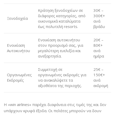
Κράτηση ξενοδοχείων σε
30€ –
διάφορες κατηγορίες, από
300€+
Ξενοδοχεία
οικονομικά καταλύματα
ανά
έως πολυτελή resorts.
βράδυ
Ενοικίαση αυτοκινήτου
20€ –
Ενοικίαση
στον προορισμό σας, για
80€+
Αυτοκινήτου
μεγαλύτερη ευελιξία και
ανά
ανεξαρτησία.
ημέρα
Συμμετοχή σε
25€ –
Οργανωμένες
οργανωμένες εκδρομές για
150€+
Εκδρομές
να ανακαλύψετε τα
ανά
αξιοθέατα της περιοχής.
εκδρομή
Η «win airlines» παρέχει διαφάνεια στις τιμές της και δεν
υπάρχουν κρυφά έξοδα. Οι πελάτες μπορούν να δουν