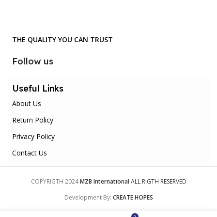
THE QUALITY YOU CAN TRUST
Follow us
Useful Links
About Us
Return Policy
Privacy Policy
Contact Us
COPYRIGTH 2024
MZB International
ALL RIGTH RESERVED
Development By:
CREATE HOPES
0