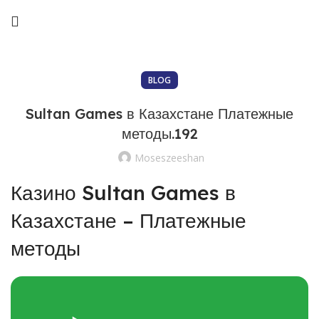
BLOG
Sultan Games в Казахстане Платежные
методы.192
Moseszeeshan
Казино Sultan Games в
Казахстане – Платежные
методы