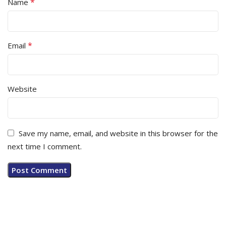
*
Name
*
Email
Website
Save my name, email, and website in this browser for the
next time I comment.