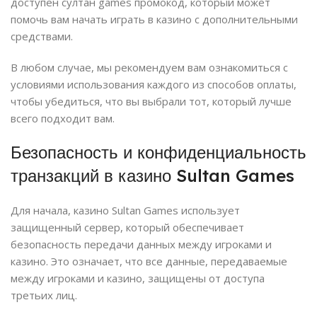
доступен султан games промокод, который может
помочь вам начать играть в казино с дополнительными
средствами.
В любом случае, мы рекомендуем вам ознакомиться с
условиями использования каждого из способов оплаты,
чтобы убедиться, что вы выбрали тот, который лучше
всего подходит вам.
Безопасность и конфиденциальность
транзакций в казино Sultan Games
Для начала, казино Sultan Games использует
защищенный сервер, который обеспечивает
безопасность передачи данных между игроками и
казино. Это означает, что все данные, передаваемые
между игроками и казино, защищены от доступа
третьих лиц.