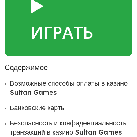
▶️
ИГРАТЬ
Содержимое
Возможные способы оплаты в казино
Sultan Games
Банковские карты
Безопасность и конфиденциальность
транзакций в казино Sultan Games