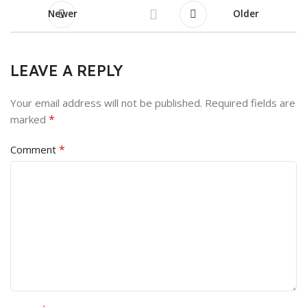
Newer
Older
LEAVE A REPLY
Your email address will not be published.
Required fields are
*
marked
*
Comment