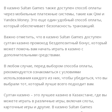
В казино Sultan Games также доступен способ оплаты
через мобильные платежные системы, такие как Qiwi и
Yandex.Money. Это еще один удобный способ оплаты,
который обеспечивает безопасность транзакций.
Важно отметить, что в казино Sultan Games доступен
султан казино промокод бездепозитный бонус, который
может помочь вам начать играть в казино с
дополнительными средствами.
В любом случае, перед выбором способа оплаты,
рекомендуется ознакомиться с условиями
использования каждого из них, чтобы убедиться, что вы
выбрали тот, который лучше всего подходит вам.
Султан казино – это лучшее казино в Казахстане, где вы
можете играть в различные игры, включая слоты,
карточные игры и другие. В казино Sultan Games