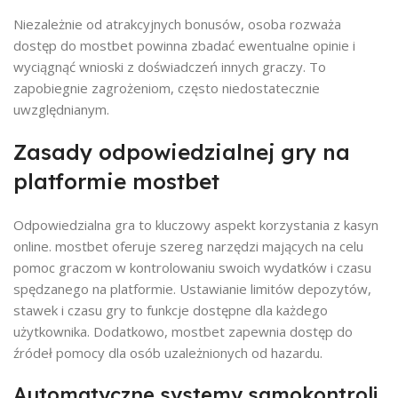
Niezależnie od atrakcyjnych bonusów, osoba rozważa
dostęp do mostbet powinna zbadać ewentualne opinie i
wyciągnąć wnioski z doświadczeń innych graczy. To
zapobiegnie zagrożeniom, często niedostatecznie
uwzględnianym.
Zasady odpowiedzialnej gry na
platformie mostbet
Odpowiedzialna gra to kluczowy aspekt korzystania z kasyn
online. mostbet oferuje szereg narzędzi mających na celu
pomoc graczom w kontrolowaniu swoich wydatków i czasu
spędzanego na platformie. Ustawianie limitów depozytów,
stawek i czasu gry to funkcje dostępne dla każdego
użytkownika. Dodatkowo, mostbet zapewnia dostęp do
źródeł pomocy dla osób uzależnionych od hazardu.
Automatyczne systemy samokontroli