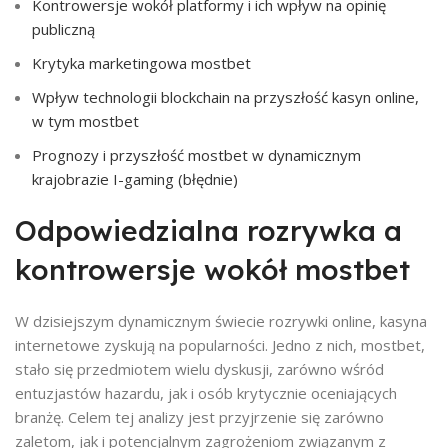
Kontrowersje wokół platformy i ich wpływ na opinię
publiczną
Krytyka marketingowa mostbet
Wpływ technologii blockchain na przyszłość kasyn online,
w tym mostbet
Prognozy i przyszłość mostbet w dynamicznym
krajobrazie I-gaming (błędnie)
Odpowiedzialna rozrywka a
kontrowersje wokół mostbet
W dzisiejszym dynamicznym świecie rozrywki online, kasyna
internetowe zyskują na popularności. Jedno z nich, mostbet,
stało się przedmiotem wielu dyskusji, zarówno wśród
entuzjastów hazardu, jak i osób krytycznie oceniających
branżę. Celem tej analizy jest przyjrzenie się zarówno
zaletom, jak i potencjalnym zagrożeniom związanym z