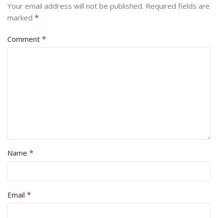
Your email address will not be published.
Required fields are
*
marked
*
Comment
*
Name
*
Email