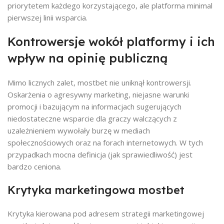
priorytetem każdego korzystającego, ale platforma minimal
pierwszej linii wsparcia.
Kontrowersje wokół platformy i ich
wpływ na opinię publiczną
Mimo licznych zalet, mostbet nie uniknął kontrowersji.
Oskarżenia o agresywny marketing, niejasne warunki
promocji i bazującym na informacjach sugerujących
niedostateczne wsparcie dla graczy walczących z
uzależnieniem wywołały burzę w mediach
społecznościowych oraz na forach internetowych. W tych
przypadkach mocna definicja (jak sprawiedliwość) jest
bardzo ceniona.
Krytyka marketingowa mostbet
Krytyka kierowana pod adresem strategii marketingowej