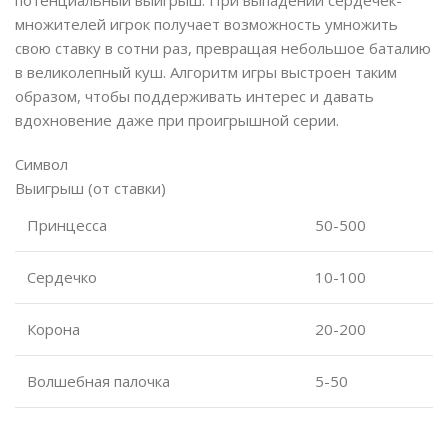
потенциальный выигрыш. При выпадении сердечек-
множителей игрок получает возможность умножить
свою ставку в сотни раз, превращая небольшое баталию
в великолепный куш. Алгоритм игры выстроен таким
образом, чтобы поддерживать интерес и давать
вдохновение даже при проигрышной серии.
Символ
Выигрыш (от ставки)
Принцесса
50-500
Сердечко
10-100
Корона
20-200
Волшебная палочка
5-50