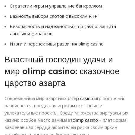
Стратегии игры и управление банкроллом
Важность выбора слотов с высоким RTP
Безопасность и надежностьolimp casino: защита
данных и финансов
Итоги и перспективы развития olimp casino
Властный господин удачи и
мир olimp casino: сказочное
царство азарта
Современный мир азартных
olimp casino
игр постоянно
развивается, предлагая игрокам все новые и
увлекательные проекты. Среди множества виртуальных
казино особое место занимает
olimp casino
– платформа,
завоевавшая сердца любителей риска своим ярким
дизайном, широким выбором слотов и