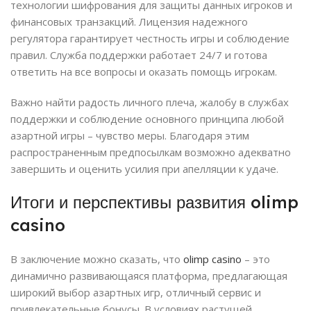
технологии шифрования для защиты данных игроков и
финансовых транзакций. Лицензия надежного
регулятора гарантирует честность игры и соблюдение
правил. Служба поддержки работает 24/7 и готова
ответить на все вопросы и оказать помощь игрокам.
Важно найти радость личного плеча, жалобу в службах
поддержки и соблюдение основного принципа любой
азартной игры – чувство меры. Благодаря этим
распространенным предпосылкам возможно адекватно
завершить и оценить усилия при апелляции к удаче.
Итоги и перспективы развития olimp
casino
В заключение можно сказать, что
olimp casino
– это
динамично развивающаяся платформа, предлагающая
широкий выбор азартных игр, отличный сервис и
привлекательные бонусы. В условиях растущей