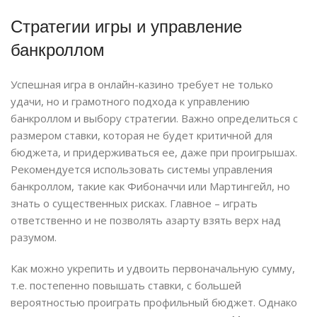
Стратегии игры и управление
банкроллом
Успешная игра в онлайн-казино требует не только
удачи, но и грамотного подхода к управлению
банкроллом и выбору стратегии. Важно определиться с
размером ставки, которая не будет критичной для
бюджета, и придерживаться ее, даже при проигрышах.
Рекомендуется использовать системы управления
банкроллом, такие как Фибоначчи или Мартингейл, но
знать о существенных рисках. Главное – играть
ответственно и не позволять азарту взять верх над
разумом.
Как можно укрепить и удвоить первоначальную сумму,
т.е. постепенно повышать ставки, с большей
вероятностью проиграть профильный бюджет. Однако