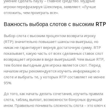
умение сделать паузу – главное средство. Мудрые
игроки перефразируя Шекспира, заявляют: «Лучше
отложить, чем проиграть все».
Важность выбора слотов с высоким RTP
Выбор слота с высоким процентом возврата игроку
(RTP) значительно повышает шансы на выигрыш, но
никак не гарантирует вернув достаточную сумму. RTP
показывает, какую часть от всех сделанных ставок слот
возвращает игрокам в виде выигрышей. Чем выше RTP,
тем более выгодным для игрока является слот. Перед
началом игры рекомендуется изучить информацию о
слоте и выбрать те, у которых RTP составляет не менее
95%.
До того, как начать делать сочетания, изучить правила
слота, таблиц выплат, возможности бонусных функций
ином. Правильно понимать сложность слота – это ключ к