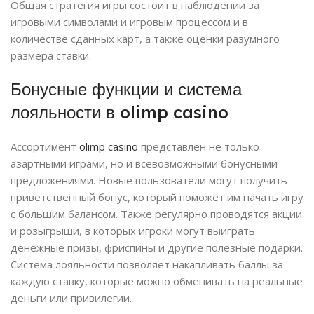
Общая стратегия игры состоит в наблюдении за
игровыми символами и игровым процессом и в
количестве сданных карт, а также оценки разумного
размера ставки.
Бонусные функции и система
лояльности в olimp casino
Ассортимент
olimp casino
представлен не только
азартными играми, но и всевозможными бонусными
предложениями. Новые пользователи могут получить
приветственный бонус, который поможет им начать игру
с большим балансом. Также регулярно проводятся акции
и розыгрыши, в которых игроки могут выиграть
денежные призы, фриспины и другие полезные подарки.
Система лояльности позволяет накапливать баллы за
каждую ставку, которые можно обменивать на реальные
деньги или привилегии.