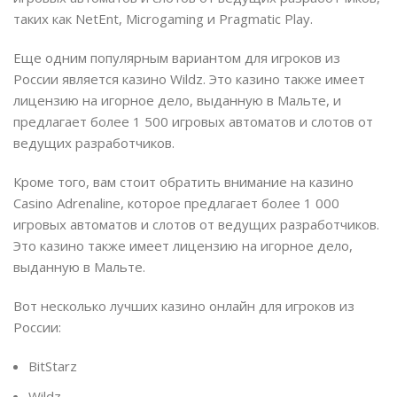
таких как NetEnt, Microgaming и Pragmatic Play.
Еще одним популярным вариантом для игроков из
России является казино Wildz. Это казино также имеет
лицензию на игорное дело, выданную в Мальте, и
предлагает более 1 500 игровых автоматов и слотов от
ведущих разработчиков.
Кроме того, вам стоит обратить внимание на казино
Casino Adrenaline, которое предлагает более 1 000
игровых автоматов и слотов от ведущих разработчиков.
Это казино также имеет лицензию на игорное дело,
выданную в Мальте.
Вот несколько лучших казино онлайн для игроков из
России:
BitStarz
Wildz