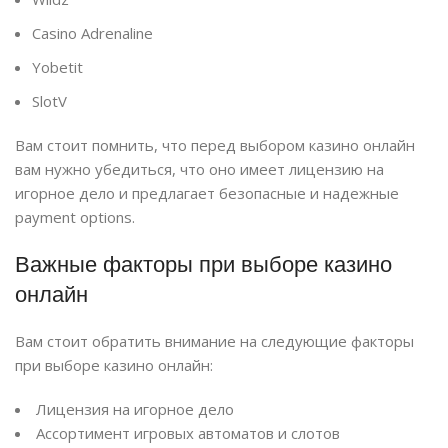
Casino Adrenaline
Yobetit
SlotV
Вам стоит помнить, что перед выбором казино онлайн
вам нужно убедиться, что оно имеет лицензию на
игорное дело и предлагает безопасные и надежные
payment options.
Важные факторы при выборе казино
онлайн
Вам стоит обратить внимание на следующие факторы
при выборе казино онлайн:
Лицензия на игорное дело
Ассортимент игровых автоматов и слотов