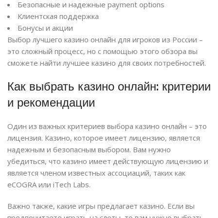
Безопасные и надежные payment options
Клиентская поддержка
Бонусы и акции
Выбор лучшего казино онлайн для игроков из России –
это сложный процесс, но с помощью этого обзора вы
сможете найти лучшее казино для своих потребностей.
Как выбрать казино онлайн: критерии
и рекомендации
Один из важных критериев выбора казино онлайн – это
лицензия. Казино, которое имеет лицензию, является
надежным и безопасным выбором. Вам нужно
убедиться, что казино имеет действующую лицензию и
является членом известных ассоциаций, таких как
eCOGRA или iTech Labs.
Важно также, какие игры предлагает казино. Если вы
предпочитаете играть на слоты, то вам нужно выбрать