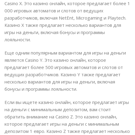
Casino X. Это казино онлайн, которое предлагает более 1
000 игровых автоматов и слотов от ведущих
разработчиков, включая NetEnt, Microgaming и Playtech.
Казино X также предлагает несколько вариантов для
игры на деньги, включая бонусы и программы
лояльности.
Еще одним популярным вариантом для игры на деньги
является Casino Y. Это казино онлайн, которое
предлагает более 500 игровых автоматов и слотов от
ведущих разработчиков. Казино Y также предлагает
несколько вариантов для игры на деньги, включая
бонусы и программы лояльности.
Если вы ищете казино онлайн, которое предлагает игры
на деньги с минимальным депозитом, вам стоит
обратить внимание на Casino Z. Это казино онлайн,
которое предлагает игры на деньги с минимальным
депозитом 1 евро. Казино Z также предлагает несколько