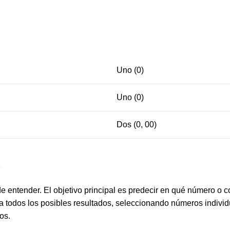
Uno (0)
Uno (0)
Dos (0, 00)
s
 de entender. El objetivo principal es predecir en qué número o c
a todos los posibles resultados, seleccionando números individ
os.