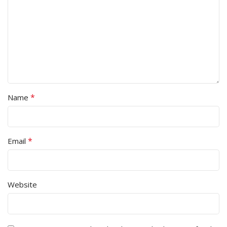
*
Name
*
Email
Website