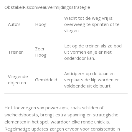
ObstakelRisiconiveauVermijdingsstrategie
Wacht tot de weg vrij is;
Auto’s
Hoog
overweeg te sprinten of te
vliegen.
Let op de treinen als ze bod
Zeer
Treinen
uit vormen en je er niet
Hoog
onderdoor kan.
Anticipeer op de baan en
Vliegende
Gemiddeld
verplaats de kip worden er
objecten
voldoende uit de buurt.
Het toevoegen van power-ups, zoals schilden of
snelheidsboosts, brengt extra spanning en strategische
elementen in het spel, waardoor elke ronde uniek is.
Regelmatige updates zorgen ervoor voor consistentie in