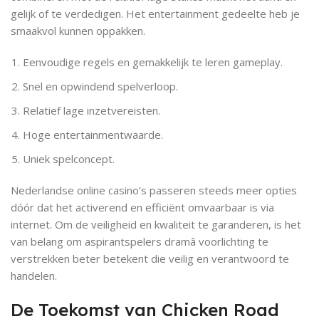
gelijk of te verdedigen. Het entertainment gedeelte heb je
smaakvol kunnen oppakken.
Eenvoudige regels en gemakkelijk te leren gameplay.
Snel en opwindend spelverloop.
Relatief lage inzetvereisten.
Hoge entertainmentwaarde.
Uniek spelconcept.
Nederlandse online casino’s passeren steeds meer opties
dóór dat het activerend en efficiënt omvaarbaar is via
internet. Om de veiligheid en kwaliteit te garanderen, is het
van belang om aspirantspelers dramâ voorlichting te
verstrekken beter betekent die veilig en verantwoord te
handelen.
De Toekomst van Chicken Road