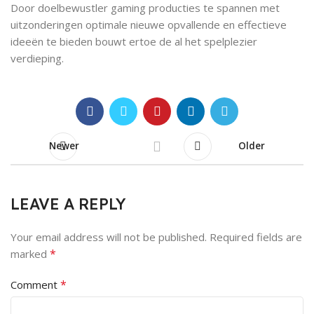
Door doelbewustler gaming producties te spannen met
uitzonderingen optimale nieuwe opvallende en effectieve
ideeën te bieden bouwt ertoe de al het spelplezier
verdieping.
Newer
Older
LEAVE A REPLY
Your email address will not be published.
Required fields are
*
marked
*
Comment