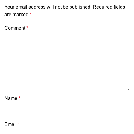
Your email address will not be published.
Required fields
are marked
*
Comment
*
Name
*
Email
*