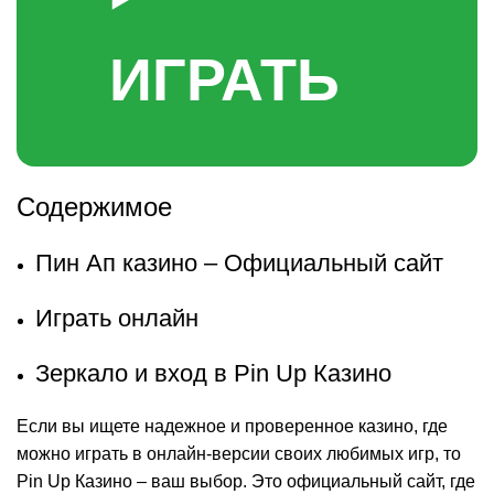
ИГРАТЬ
Содержимое
Пин Ап казино – Официальный сайт
Играть онлайн
Зеркало и вход в Pin Up Казино
Если вы ищете надежное и проверенное казино, где
можно играть в онлайн-версии своих любимых игр, то
Pin Up Казино – ваш выбор. Это официальный сайт, где