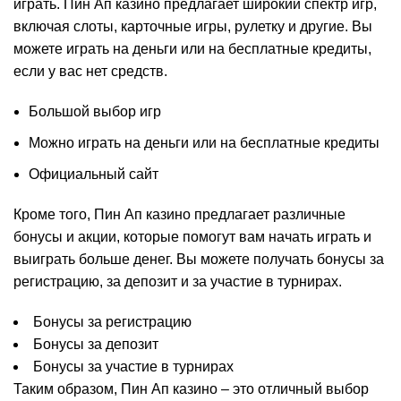
играть. Пин Ап казино предлагает широкий спектр игр,
включая слоты, карточные игры, рулетку и другие. Вы
можете играть на деньги или на бесплатные кредиты,
если у вас нет средств.
Большой выбор игр
Можно играть на деньги или на бесплатные кредиты
Официальный сайт
Кроме того, Пин Ап казино предлагает различные
бонусы и акции, которые помогут вам начать играть и
выиграть больше денег. Вы можете получать бонусы за
регистрацию, за депозит и за участие в турнирах.
Бонусы за регистрацию
Бонусы за депозит
Бонусы за участие в турнирах
Таким образом, Пин Ап казино – это отличный выбор