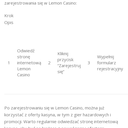
zarejestrowania się w Lemon Casino:
Krok
Opis
Odwiedź
Kliknij
stronę
Wypełnij
przycisk
1
internetową
2
3
formularz
“Zarejestruj
Lemon
rejestracyjny
się”
Casino
Po zarejestrowaniu się w Lemon Casino, można już
korzystać z oferty kasyna, w tym z gier hazardowych i
promocji. Warto regularnie odwiedzać stronę internetową