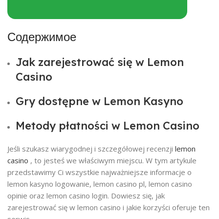
Содержимое
Jak zarejestrować się w Lemon
Casino
Gry dostępne w Lemon Kasyno
Metody płatności w Lemon Casino
Jeśli szukasz wiarygodnej i szczegółowej recenzji
lemon
casino
, to jesteś we właściwym miejscu. W tym artykule
przedstawimy Ci wszystkie najważniejsze informacje o
lemon kasyno logowanie, lemon casino pl, lemon casino
opinie oraz lemon casino login. Dowiesz się, jak
zarejestrować się w lemon casino i jakie korzyści oferuje ten