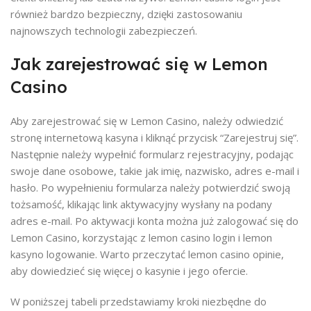
również bardzo bezpieczny, dzięki zastosowaniu
najnowszych technologii zabezpieczeń.
Jak zarejestrować się w Lemon
Casino
Aby zarejestrować się w Lemon Casino, należy odwiedzić
stronę internetową kasyna i kliknąć przycisk “Zarejestruj się”.
Następnie należy wypełnić formularz rejestracyjny, podając
swoje dane osobowe, takie jak imię, nazwisko, adres e-mail i
hasło. Po wypełnieniu formularza należy potwierdzić swoją
tożsamość, klikając link aktywacyjny wysłany na podany
adres e-mail. Po aktywacji konta można już zalogować się do
Lemon Casino, korzystając z lemon casino login i lemon
kasyno logowanie. Warto przeczytać lemon casino opinie,
aby dowiedzieć się więcej o kasynie i jego ofercie.
W poniższej tabeli przedstawiamy kroki niezbędne do