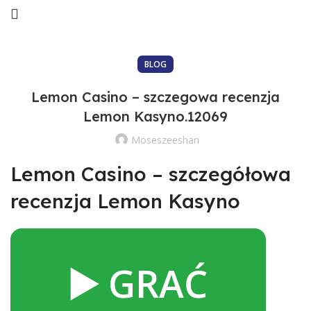
BLOG
Lemon Casino – szczegowa recenzja
Lemon Kasyno.12069
Moseszeeshan
Lemon Casino – szczegółowa
recenzja Lemon Kasyno
▶️ GRAĆ