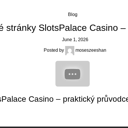
Blog
vé stránky SlotsPalace Casino –
June 1, 2026
Posted by
moseszeeshan
tsPalace Casino – praktický průvodc