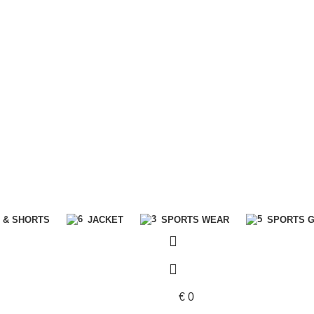
 & SHORTS
JACKET
SPORTS WEAR
SPORTS 
€
0