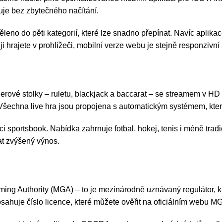
uje bez zbytečného načítání.
zděleno do pěti kategorií, které lze snadno přepínat. Navíc apl
 hrajete v prohlížeči, mobilní verze webu je stejně responzivní 
rové stolky – ruletu, blackjack a baccarat – se streamem v HD kv
Všechna live hra jsou propojena s automatickým systémem, který 
i sportsbook. Nabídka zahrnuje fotbal, hokej, tenis i méně tradi
at zvýšený výnos.
ing Authority (MGA) – to je mezinárodně uznávaný regulátor, kt
bsahuje číslo licence, které můžete ověřit na oficiálním webu M