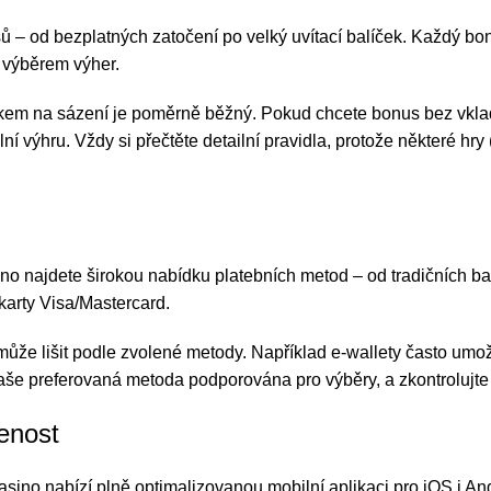
 – od bezplatných zatočení po velký uvítací balíček. Každý bo
d výběrem výher.
em na sázení je poměrně běžný. Pokud chcete bonus bez vkladu
 výhru. Vždy si přečtěte detailní pravidla, protože některé hry 
no najdete širokou nabídku platebních metod – od tradičních 
í karty Visa/Mastercard.
může lišit podle zvolené metody. Například e‑wallety často umo
aše preferovaná metoda podporována pro výběry, a zkontrolujte
šenost
 Casino nabízí plně optimalizovanou mobilní aplikaci pro iOS i A