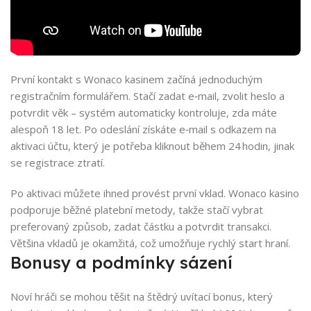
První kontakt s Wonaco kasinem začíná jednoduchým
registračním formulářem. Stačí zadat e‑mail, zvolit heslo a
potvrdit věk – systém automaticky kontroluje, zda máte
alespoň 18 let. Po odeslání získáte e‑mail s odkazem na
aktivaci účtu, který je potřeba kliknout během 24 hodin, jinak
se registrace ztratí.
Po aktivaci můžete ihned provést první vklad. Wonaco kasino
podporuje běžné platební metody, takže stačí vybrat
preferovaný způsob, zadat částku a potvrdit transakci.
Většina vkladů je okamžitá, což umožňuje rychlý start hraní.
Bonusy a podmínky sázení
Noví hráči se mohou těšit na štědrý uvítací bonus, který