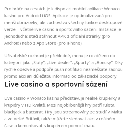
Pro hráče na cestách je k dispozici mobilní aplikace Wonaco
kasino pro Android i iOS. Aplikace je optimalizovaná pro
menší obrazovky, ale zachovává všechny funkce desktopové
verze – včetně live casino a sportovního sázení. Instalace je
jednoduchá: stačí stáhnout APK z oficiální stránky (pro
Android) nebo z App Store (pro iPhone).
Uživatelské rozhraní je přehledné, menu je rozděleno do
kategorií jako „Sloty“, „Live dealer“, „Sporty“ a „Bonusy“. Díky
rychlé odezvě a podpoře push notifikací nezmeškáte žádnou
promo akci ani důležitou informaci od zákaznické podpory.
Live casino a sportovní sázení
Live casino v Wonaco kasinu představuje reálné krupierky a
krupiéry v HD kvalitě. Mezi nejoblíbenější hry patří ruleta,
blackjack a baccarat. Hry jsou streamovány ze studií v Malta
a ve Velké Británii, takže můžete sledovat akci v reálném
čase a komunikovat s krupiérem pomocí chatu.