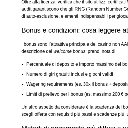
Oltre alla licenza, verifica che il sito utilizzi certif
audit garantiscono che gli RNG (Random Number Generat
di auto‑esclusione, elementi indispensabili per gioc
Bonus e condizioni: cosa leggere a
I bonus sono l’attrattiva principale dei casino non 
descrizione del
welcome bonus
, prendi nota di:
Percentuale di deposito e importo massimo del b
Numero di giri gratuiti inclusi e giochi validi
Wagering requirements (es. 30x il bonus + deposit
Limiti di prelievo per i bonus (es. massimo 200 € p
Un altro aspetto da considerare è la scadenza del bon
scegli offerte con requisiti più bassi e scadenze più