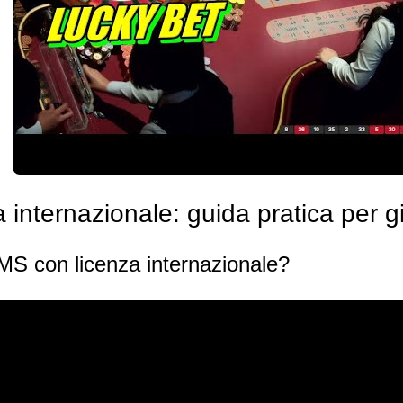
nternazionale: guida pratica per gio
MS con licenza internazionale?