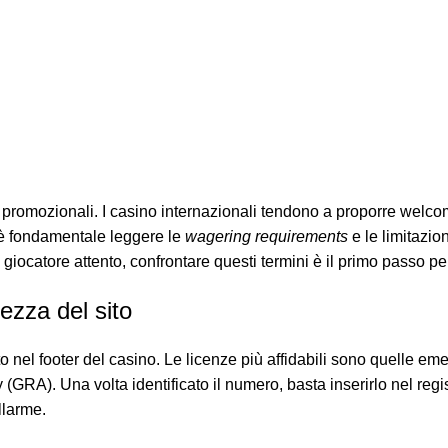
ferte promozionali. I casino internazionali tendono a proporre welc
a, è fondamentale leggere le
wagering requirements
e le limitazio
giocatore attento, confrontare questi termini è il primo passo pe
rezza del sito
rtato nel footer del casino. Le licenze più affidabili sono quel
A). Una volta identificato il numero, basta inserirlo nel registr
llarme.