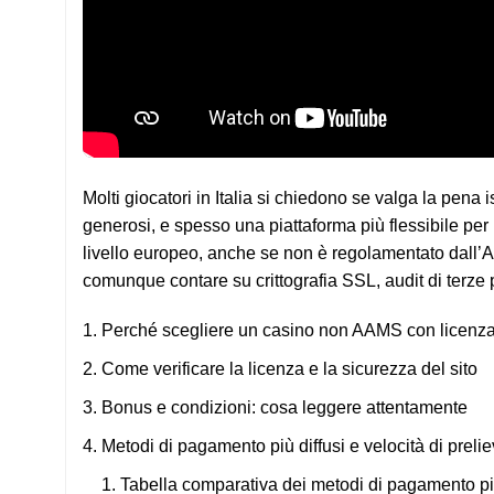
Molti giocatori in Italia si chiedono se valga la pena
generosi, e spesso una piattaforma più flessibile per 
livello europeo, anche se non è regolamentato dall’
comunque contare su crittografia SSL, audit di terze p
Perché scegliere un casino non AAMS con licenza
Come verificare la licenza e la sicurezza del sito
Bonus e condizioni: cosa leggere attentamente
Metodi di pagamento più diffusi e velocità di preli
Tabella comparativa dei metodi di pagamento p