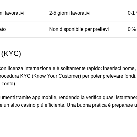
ni lavorativi
2‑5 giorni lavorativi
0‑1
ato
Non disponibile per prelievi
0 %
à (KYC)
on licenza internazionale è solitamente rapido: inserisci nome,
 la procedura KYC (Know Your Customer) per poter prelevare fond
 conto).
ocumenti tramite app mobile, rendendo la verifica quasi istantanea
 un altro casino più efficiente. Una buona pratica è preparare u