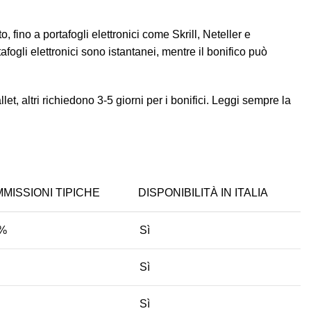
 fino a portafogli elettronici come Skrill, Neteller e
afogli elettronici sono istantanei, mentre il bonifico può
et, altri richiedono 3‑5 giorni per i bonifici. Leggi sempre la
MISSIONI TIPICHE
DISPONIBILITÀ IN ITALIA
 %
Sì
Sì
Sì