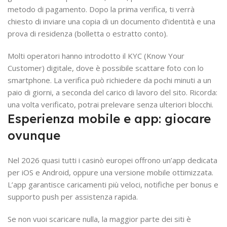
metodo di pagamento. Dopo la prima verifica, ti verrà
chiesto di inviare una copia di un documento d’identità e una
prova di residenza (bolletta o estratto conto).
Molti operatori hanno introdotto il KYC (Know Your
Customer) digitale, dove è possibile scattare foto con lo
smartphone. La verifica può richiedere da pochi minuti a un
paio di giorni, a seconda del carico di lavoro del sito. Ricorda:
una volta verificato, potrai prelevare senza ulteriori blocchi.
Esperienza mobile e app: giocare
ovunque
Nel 2026 quasi tutti i casinò europei offrono un’app dedicata
per iOS e Android, oppure una versione mobile ottimizzata.
L’app garantisce caricamenti più veloci, notifiche per bonus e
supporto push per assistenza rapida.
Se non vuoi scaricare nulla, la maggior parte dei siti è