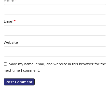
*
Name
*
Email
Website
Save my name, email, and website in this browser for the
next time I comment.