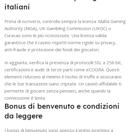
italiani
Prima di iscriversi, controlla sempre la licenza: Malta Gaming
Authority (MGA), UK Gambling Commission (UKGC) o
Curacao sono le più riconosciute. Una licenza valida
garantisce che il casino rispetti norme rigide su privacy,
anti‑fraude e protezione dei fondi dei giocatori.
In aggiunta, verifica la presenza di protocolli SSL a 256 bit,
certificazioni e audit di terze parti come eCOGRA. Questi
elementi riducono al minimo il rischio di truffe e assicurano
che le tue transazioni siano criptate. Un casinò affidabile ti
permette di giocare senza pensieri, anche quando la
connessione è lenta.
Bonus di benvenuto e condizioni
da leggere
I bonus di benvenuto sono spesso il primo incentivo a