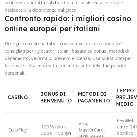
problema, contatta subito il team di assistenza o le linee
dedicate alla dipendenza dal gioco.
Confronto rapido: i migliori casino
online europei per italiani
Di seguito trovi una tabella riassuntiva dei tre casinò più
consigliati per i giocatori italiani, basata su bonus, metodi di
pagamento, velocità di prelievo e licenza. Usa questi dati per
fare una scelta informata, tenendo conto delle tue priorità
personali.
TEMPO
BONUS DI
METODI DI
CASINO
PRELIE
BENVENUTO
PAGAMENTO
MEDIO
E‑wallet
Visa,
100 % fino a
entro 24 
EuroPlay
MasterCard,
200 € + 50 giri
bonifico
Skrill, PayPal