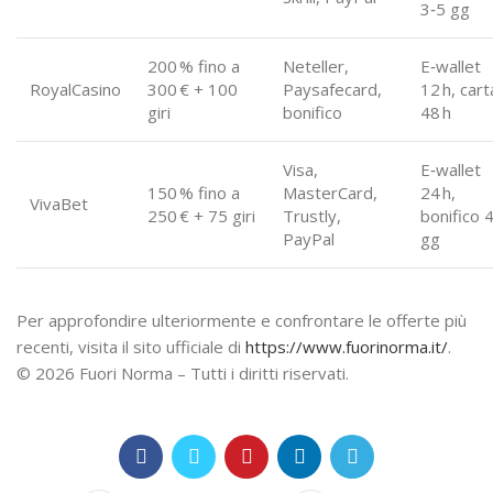
3‑5 gg
200 % fino a
Neteller,
E‑wallet
RoyalCasino
300 € + 100
Paysafecard,
12 h, cart
giri
bonifico
48 h
Visa,
E‑wallet
150 % fino a
MasterCard,
24 h,
VivaBet
250 € + 75 giri
Trustly,
bonifico 
PayPal
gg
Per approfondire ulteriormente e confrontare le offerte più
recenti, visita il sito ufficiale di
https://www.fuorinorma.it/
.
© 2026 Fuori Norma – Tutti i diritti riservati.