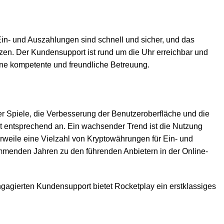
Ein- und Auszahlungen sind schnell und sicher, und das
zen. Der Kundensupport ist rund um die Uhr erreichbar und
 eine kompetente und freundliche Betreuung.
uer Spiele, die Verbesserung der Benutzeroberfläche und die
t entsprechend an. Ein wachsender Trend ist die Nutzung
erweile eine Vielzahl von Kryptowährungen für Ein- und
ommenden Jahren zu den führenden Anbietern in der Online-
gagierten Kundensupport bietet Rocketplay ein erstklassiges