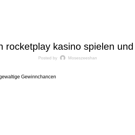
POST
 rocketplay kasino spielen un
Posted by
Moseszeeshan
d gewaltige Gewinnchancen