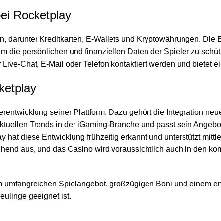
ei Rocketplay
n, darunter Kreditkarten, E-Wallets und Kryptowährungen. Die 
die persönlichen und finanziellen Daten der Spieler zu schüt
er Live-Chat, E-Mail oder Telefon kontaktiert werden und bietet
ketplay
terentwicklung seiner Plattform. Dazu gehört die Integration ne
aktuellen Trends in der iGaming-Branche und passt sein Angebo
hat diese Entwicklung frühzeitig erkannt und unterstützt mittl
chend aus, und das Casino wird voraussichtlich auch in den k
em umfangreichen Spielangebot, großzügigen Boni und einem en
eulinge geeignet ist.