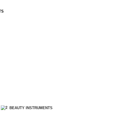
TS
BEAUTY INSTRUMENTS