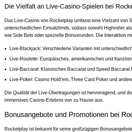
Die Vielfalt an Live-Casino-Spielen bei Rock
Das Live-Casino von Rocketplay umfasst eine Vielzahl von Sp
unterschiedlichen Einsatzlimits, sodass sowohl Highroller a
wie Side Bets oder spezielle Bonusrunden. Die Interaktion 
Live-Blackjack: Verschiedene Varianten mit unterschiedlic
Live-Roulette: Europäisches, amerikanisches und französi
Live-Baccarat: Klassisches Baccarat und Speed Baccarat fü
Live-Poker: Casino Hold’em, Three Card Poker und andere
Die Qualität der Live-Übertragungen ist hervorragend, und die
immersives Casino-Erlebnis von zu Hause aus.
Bonusangebote und Promotionen bei Roc
Rocketplay ist bekannt für seine großzügigen Bonusangebot