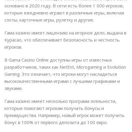
основано в 2020 году. В сети есть более 1 000 игроков,
которые ежедневно играют в различные игры, включая
слоты, карточные игры, рулетку и другие.
Гама казино имеет лицензию на игорное дело, выдана в
Курасао, что обеспечивает безопасность и честность
игроков.
В Gama Casino Online доступны игры от известных
разработчиков, таких как NetEnt, Microgaming и Evolution
Gaming. Это означает, что игроки могут насладиться
высококачественными играми с лучшими графиками и
звуками.
Гама казино имеет несколько программ лояльности,
которые помогают игрокам получать бонусы и
преимущества. Например, новый игрок может получить
бонус в 100% от первого депозита до 100 евро.