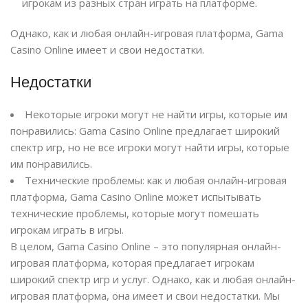
игрокам из разных стран играть на платформе.
Однако, как и любая онлайн-игровая платформа, Gama
Casino Online имеет и свои недостатки.
Недостатки
Некоторые игроки могут не найти игры, которые им
понравились: Gama Casino Online предлагает широкий
спектр игр, но не все игроки могут найти игры, которые
им понравились.
Технические проблемы: как и любая онлайн-игровая
платформа, Gama Casino Online может испытывать
технические проблемы, которые могут помешать
игрокам играть в игры.
В целом, Gama Casino Online – это популярная онлайн-
игровая платформа, которая предлагает игрокам
широкий спектр игр и услуг. Однако, как и любая онлайн-
игровая платформа, она имеет и свои недостатки. Мы