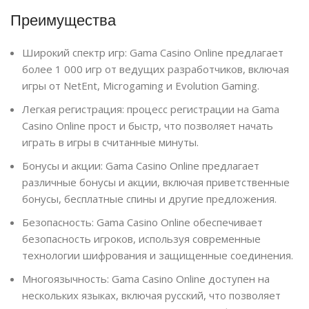
Преимущества
Широкий спектр игр: Gama Casino Online предлагает
более 1 000 игр от ведущих разработчиков, включая
игры от NetEnt, Microgaming и Evolution Gaming.
Легкая регистрация: процесс регистрации на Gama
Casino Online прост и быстр, что позволяет начать
играть в игры в считанные минуты.
Бонусы и акции: Gama Casino Online предлагает
различные бонусы и акции, включая приветственные
бонусы, бесплатные спины и другие предложения.
Безопасность: Gama Casino Online обеспечивает
безопасность игроков, используя современные
технологии шифрования и защищенные соединения.
Многоязычность: Gama Casino Online доступен на
нескольких языках, включая русский, что позволяет