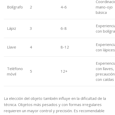
Coordinaci
Bolígrafo
2
4-6
mano-ojo
básica
Experienci
Lápiz
3
6-8
con bolígr
Experienci
Llave
4
8-12
con lápices
Experienci
Teléfono
con llaves,
5
12+
móvil
precaución
con caídas
La elección del objeto también influye en la dificultad de la
técnica. Objetos más pesados y con formas irregulares
requieren un mayor control y precisión. Es recomendable