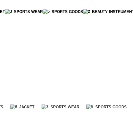
ET
SPORTS WEAR
SPORTS GOODS
BEAUTY INSTRUMEN
TS
JACKET
SPORTS WEAR
SPORTS GOODS