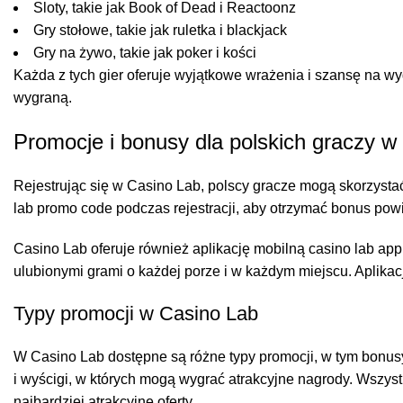
Sloty, takie jak Book of Dead i Reactoonz
Gry stołowe, takie jak ruletka i blackjack
Gry na żywo, takie jak poker i kości
Każda z tych gier oferuje wyjątkowe wrażenia i szansę na 
wygraną.
Promocje i bonusy dla polskich graczy w
Rejestrując się w Casino Lab, polscy gracze mogą skorzysta
lab promo code podczas rejestracji, aby otrzymać bonus powi
Casino Lab oferuje również aplikację mobilną casino lab ap
ulubionymi grami o każdej porze i w każdym miejscu. Aplikac
Typy promocji w Casino Lab
W Casino Lab dostępne są różne typy promocji, w tym bonusy 
i wyścigi, w których mogą wygrać atrakcyjne nagrody. Wszyst
najbardziej atrakcyjne oferty.