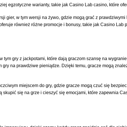
ardziej egzotyczne warianty, takie jak Casino Lab casino, które
sji gier, w tym wersji na żywo, gdzie mogą grać z prawdziwymi
eruje również różne promocje i bonusy, takie jak Casino Lab 
, w tym gry z jackpotami, które dają graczom szansę na wygrani
 gry na prawdziwe pieniądze. Dzięki temu, gracze mogą znaleźć
uczciwym miejscem do gry, gdzie gracze mogą czuć się bezpie
skupić się na grze i cieszyć się emocjami, które zapewnia Ca