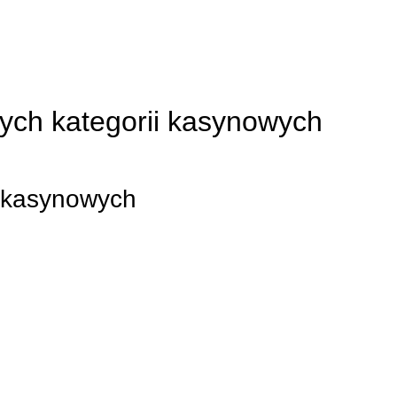
nych kategorii kasynowych
i kasynowych