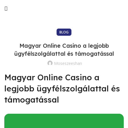
BLOG
Magyar Online Casino a legjobb
ügyfélszolgálattal és támogatással
Moseszeeshan
Magyar Online Casino a
legjobb ügyfélszolgálattal és
támogatással