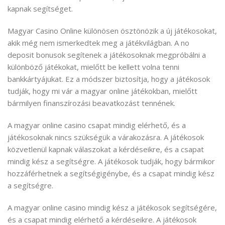
kapnak segítséget.
Magyar Casino Online különösen ösztönözik a új játékosokat,
akik még nem ismerkedtek meg a játékvilágban. A no
deposit bonusok segítenek a játékosoknak megpróbálni a
különböző játékokat, mielőtt be kellett volna tenni
bankkártyájukat. Ez a módszer biztosítja, hogy a játékosok
tudják, hogy mi vár a magyar online játékokban, mielőtt
bármilyen finanszírozási beavatkozást tennének.
A magyar online casino csapat mindig elérhető, és a
játékosoknak nincs szükségük a várakozásra. A játékosok
közvetlenül kapnak válaszokat a kérdéseikre, és a csapat
mindig kész a segítségre. A játékosok tudják, hogy bármikor
hozzáférhetnek a segítségigénybe, és a csapat mindig kész
a segítségre.
A magyar online casino mindig kész a játékosok segítségére,
és a csapat mindig elérhető a kérdéseikre. A játékosok