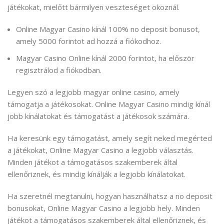
játékokat, mielőtt bármilyen veszteséget okoznál.
Online Magyar Casino kínál 100% no deposit bonusot,
amely 5000 forintot ad hozzá a fiókodhoz.
Magyar Casino Online kínál 2000 forintot, ha először
regisztrálod a fiókodban.
Legyen szó a legjobb magyar online casino, amely
támogatja a játékosokat. Online Magyar Casino mindig kínál
jobb kínálatokat és támogatást a játékosok számára.
Ha keresünk egy támogatást, amely segít neked megérted
a játékokat, Online Magyar Casino a legjobb választás.
Minden játékot a támogatásos szakemberek által
ellenőriznek, és mindig kínálják a legjobb kínálatokat.
Ha szeretnél megtanulni, hogyan használhatsz a no deposit
bonusokat, Online Magyar Casino a legjobb hely. Minden
játékot a támogatásos szakemberek által ellenőriznek, és