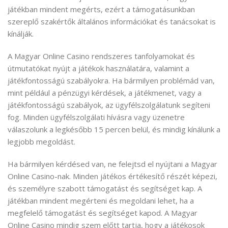
játékban mindent megérts, ezért a támogatásunkban
szereplő szakértők általános információkat és tanácsokat is
kínálják.
A Magyar Online Casino rendszeres tanfolyamokat és
útmutatókat nyújt a játékok használatára, valamint a
játékfontosságú szabályokra. Ha bármilyen problémád van,
mint például a pénzügyi kérdések, a játékmenet, vagy a
játékfontosságú szabályok, az ügyfélszolgálatunk segíteni
fog. Minden ügyfélszolgálati hívásra vagy üzenetre
válaszolunk a legkésőbb 15 percen belül, és mindig kínálunk a
legjobb megoldást.
Ha bármilyen kérdésed van, ne felejtsd el nyújtani a Magyar
Online Casino-nak. Minden játékos értékesítő részét képezi,
és személyre szabott támogatást és segítséget kap. A
játékban mindent megérteni és megoldani lehet, ha a
megfelelő támogatást és segítséget kapod. A Magyar
Online Casino mindig szem előtt tartja, hogy a játékosok