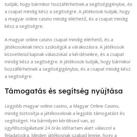
tudják, hogy bármikor hozzáférhetnek a segítségigénybe, és
a csapat mindig kész a segítségre. A játékosok tudják, hogy
a magyar online casino mindig elérhető, és a csapat mindig
kész a segítségre.
A magyar online casino csapat mindig elérhető, és a
játékosoknak nincs szükségük a várakozásra. A játékosok
közvetlenül kapnak válaszokat a kérdéseikre, és a csapat
mindig kész a segítségre. A játékosok tudják, hogy bármikor
hozzáférhetnek a segítségigénybe, és a csapat mindig kész
a segítségre.
Támogatás és segítség nyújtása
Legjobb magyar online casino, a Magyar Online Casino,
mindig biztosítja a játékosoknak a legjobb támogatást és
segítséget. Ha bármilyen kérdésed van, az
ügyfélszolgálatunk 24 órás időtartam alatt válaszol a
feladatodra. Minden játékosnak szabad lennie, hogy a