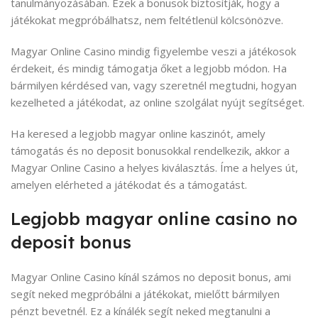
tanulmányozásában. Ezek a bonusok biztosítják, hogy a
játékokat megpróbálhatsz, nem feltétlenül kölcsönözve.
Magyar Online Casino mindig figyelembe veszi a játékosok
érdekeit, és mindig támogatja őket a legjobb módon. Ha
bármilyen kérdésed van, vagy szeretnél megtudni, hogyan
kezelheted a játékodat, az online szolgálat nyújt segítséget.
Ha keresed a legjobb magyar online kaszinót, amely
támogatás és no deposit bonusokkal rendelkezik, akkor a
Magyar Online Casino a helyes kiválasztás. Íme a helyes út,
amelyen elérheted a játékodat és a támogatást.
Legjobb magyar online casino no
deposit bonus
Magyar Online Casino kínál számos no deposit bonus, ami
segít neked megpróbálni a játékokat, mielőtt bármilyen
pénzt bevetnél. Ez a kínálék segít neked megtanulni a