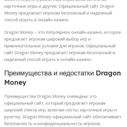
карточные игры и другие. Официальный сайт Dragon
Money предлагает игрокам безопасный и надежный
способ играть в онлайн-казино.
Dragon Money – это популярное онлайн-казино, которое
предлагает игрокам широкий выбор игр и
привлекательные условия для игроков. Официальный
сайт Dragon Money предлагает игрокам безопасный и
надежный способ играть в онлайн-казино.
Преимущества и недостатки Dragon
Money
Преимущества Dragon Money очевидны: это
официальный сайт, который предлагает игрокам
широкий спектр игр, включая слоты, карточные игры и
рулетку. Dragon Money официальный сайт обеспечивает
безопасность и конфиденциальность игроков,