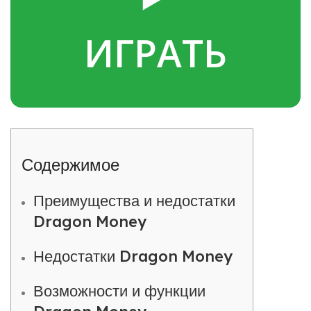
ИГРАТЬ
Содержимое
Преимущества и недостатки
Dragon Money
Недостатки Dragon Money
Возможности и функции