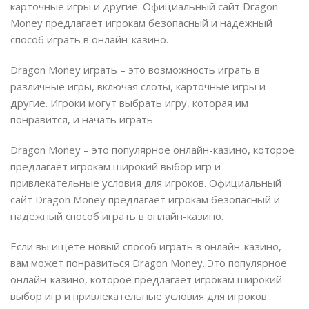
карточные игры и другие. Официальный сайт Dragon
Money предлагает игрокам безопасный и надежный
способ играть в онлайн-казино.
Dragon Money играть – это возможность играть в
различные игры, включая слоты, карточные игры и
другие. Игроки могут выбрать игру, которая им
понравится, и начать играть.
Dragon Money – это популярное онлайн-казино, которое
предлагает игрокам широкий выбор игр и
привлекательные условия для игроков. Официальный
сайт Dragon Money предлагает игрокам безопасный и
надежный способ играть в онлайн-казино.
Если вы ищете новый способ играть в онлайн-казино,
вам может понравиться Dragon Money. Это популярное
онлайн-казино, которое предлагает игрокам широкий
выбор игр и привлекательные условия для игроков.