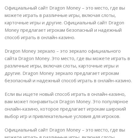
Официальный сайт Dragon Money – это место, где вы
можете играть в различные игры, включая слоты,
карточные игры и другие. Официальный сайт Dragon
Money предлагает игрокам безопасный и надежный
способ играть в онлайн-казино.
Dragon Money зеркало – это зеркало официального
сайта Dragon Money. Это место, где вы можете играть в
различные игры, включая слоты, карточные игры и
другие. Dragon Money зеркало предлагает игрокам
безопасный и надежный способ играть в онлайн-казино.
Если вы ищете новый способ играть в онлайн-казино,
вам может понравиться Dragon Money. Это популярное
онлайн-казино, которое предлагает игрокам широкий
выбор игр и привлекательные условия для игроков.
Официальный сайт Dragon Money – это место, где вы
можете играть в различные игры, включая слоты,