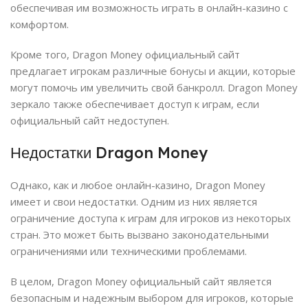
обеспечивая им возможность играть в онлайн-казино с
комфортом.
Кроме того, Dragon Money официальный сайт
предлагает игрокам различные бонусы и акции, которые
могут помочь им увеличить свой банкролл. Dragon Money
зеркало также обеспечивает доступ к играм, если
официальный сайт недоступен.
Недостатки Dragon Money
Однако, как и любое онлайн-казино, Dragon Money
имеет и свои недостатки. Одним из них является
ограничение доступа к играм для игроков из некоторых
стран. Это может быть вызвано законодательными
ограничениями или техническими проблемами.
В целом, Dragon Money официальный сайт является
безопасным и надежным выбором для игроков, которые