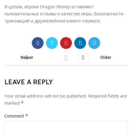
В целом, игроки Dragon Money оставляют
положительные отзывы о качестве игры, безопасности
транзакций и дружелюбном клиент-сервисе.
Newer
Older
LEAVE A REPLY
Your email address will not be published.
Required fields are
*
marked
*
Comment