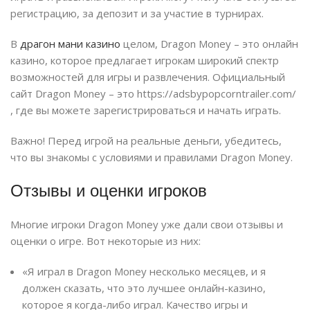
регистрацию, за депозит и за участие в турнирах.
В
драгон мани казино
целом, Dragon Money – это онлайн
казино, которое предлагает игрокам широкий спектр
возможностей для игры и развлечения. Официальный
сайт Dragon Money – это https://adsbypopcorntrailer.com/
, где вы можете зарегистрироваться и начать играть.
Важно! Перед игрой на реальные деньги, убедитесь,
что вы знакомы с условиями и правилами Dragon Money.
Отзывы и оценки игроков
Многие игроки Dragon Money уже дали свои отзывы и
оценки о игре. Вот некоторые из них:
«Я играл в Dragon Money несколько месяцев, и я
должен сказать, что это лучшее онлайн-казино,
которое я когда-либо играл. Качество игры и