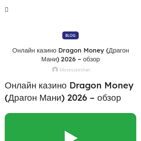
BLOG
Онлайн казино Dragon Money (Драгон
Мани) 2026 – обзор
Moseszeeshan
Онлайн казино Dragon Money
(Драгон Мани) 2026 – обзор
▶️