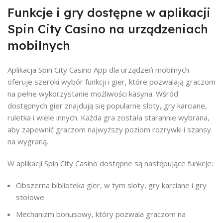
Funkcje i gry dostępne w aplikacji
Spin City Casino na urządzeniach
mobilnych
Aplikacja Spin City Casino App dla urządzeń mobilnych
oferuje szeroki wybór funkcji i gier, które pozwalają graczom
na pełne wykorzystanie możliwości kasyna. Wśród
dostępnych gier znajdują się popularne sloty, gry karciane,
ruletka i wiele innych. Każda gra została starannie wybrana,
aby zapewnić graczom najwyższy poziom rozrywki i szansy
na wygraną.
W aplikacji Spin City Casino dostępne są następujące funkcje:
Obszerna biblioteka gier, w tym sloty, gry karciane i gry
stołowe
Mechanizm bonusowy, który pozwala graczom na