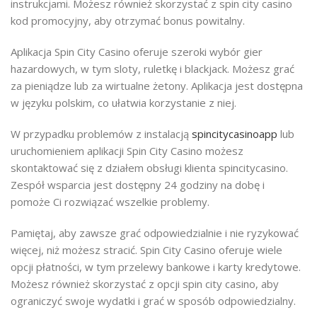
instrukcjami. Możesz również skorzystać z spin city casino
kod promocyjny, aby otrzymać bonus powitalny.
Aplikacja Spin City Casino oferuje szeroki wybór gier
hazardowych, w tym sloty, ruletkę i blackjack. Możesz grać
za pieniądze lub za wirtualne żetony. Aplikacja jest dostępna
w języku polskim, co ułatwia korzystanie z niej.
W przypadku problemów z instalacją
spincitycasinoapp
lub
uruchomieniem aplikacji Spin City Casino możesz
skontaktować się z działem obsługi klienta spincitycasino.
Zespół wsparcia jest dostępny 24 godziny na dobę i
pomoże Ci rozwiązać wszelkie problemy.
Pamiętaj, aby zawsze grać odpowiedzialnie i nie ryzykować
więcej, niż możesz stracić. Spin City Casino oferuje wiele
opcji płatności, w tym przelewy bankowe i karty kredytowe.
Możesz również skorzystać z opcji spin city casino, aby
ograniczyć swoje wydatki i grać w sposób odpowiedzialny.