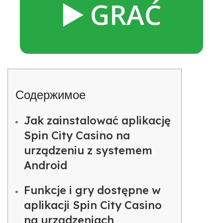
▶️ GRAĆ
Содержимое
Jak zainstalować aplikację
Spin City Casino na
urządzeniu z systemem
Android
Funkcje i gry dostępne w
aplikacji Spin City Casino
na urządzeniach