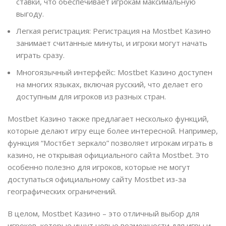
ставки, что обеспечивает игрокам максимальную
выгоду.
Легкая регистрация: Регистрация на Mostbet Казино
занимает считанные минуты, и игроки могут начать
играть сразу.
Многоязычный интерфейс: Mostbet Казино доступен
на многих языках, включая русский, что делает его
доступным для игроков из разных стран.
Mostbet Казино также предлагает несколько функций,
которые делают игру еще более интересной. Например,
функция “Мостбет зеркало” позволяет игрокам играть в
казино, не открывая официального сайта Mostbet. Это
особенно полезно для игроков, которые не могут
доступаться официальному сайту Mostbet из-за
географических ограничений.
В целом, Mostbet Казино – это отличный выбор для
игроков, которые ищут новые возможности для игры и