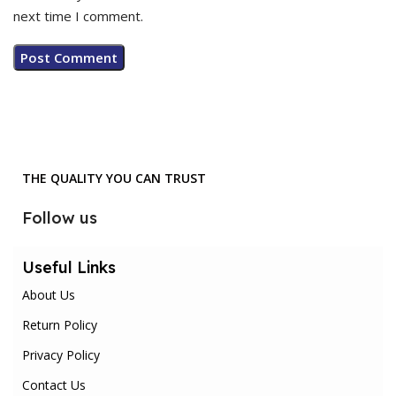
next time I comment.
THE QUALITY YOU CAN TRUST
Follow us
Useful Links
About Us
Return Policy
Privacy Policy
Contact Us