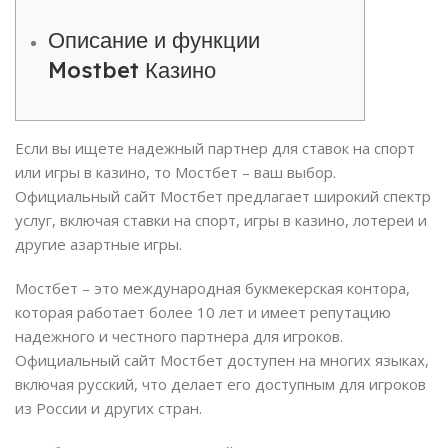
Описание и функции
Mostbet Казино
Если вы ищете надежный партнер для ставок на спорт
или игры в казино, то Мостбет – ваш выбор.
Официальный сайт Мостбет предлагает широкий спектр
услуг, включая ставки на спорт, игры в казино, лотереи и
другие азартные игры.
Мостбет – это международная букмекерская контора,
которая работает более 10 лет и имеет репутацию
надежного и честного партнера для игроков.
Официальный сайт Мостбет доступен на многих языках,
включая русский, что делает его доступным для игроков
из России и других стран.