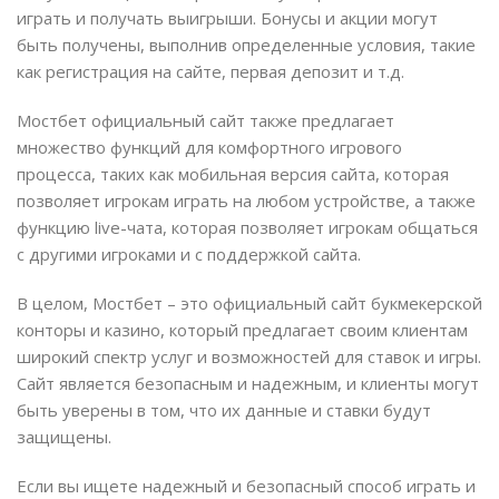
играть и получать выигрыши. Бонусы и акции могут
быть получены, выполнив определенные условия, такие
как регистрация на сайте, первая депозит и т.д.
Мостбет официальный сайт также предлагает
множество функций для комфортного игрового
процесса, таких как мобильная версия сайта, которая
позволяет игрокам играть на любом устройстве, а также
функцию live-чата, которая позволяет игрокам общаться
с другими игроками и с поддержкой сайта.
В целом, Мостбет – это официальный сайт букмекерской
конторы и казино, который предлагает своим клиентам
широкий спектр услуг и возможностей для ставок и игры.
Сайт является безопасным и надежным, и клиенты могут
быть уверены в том, что их данные и ставки будут
защищены.
Если вы ищете надежный и безопасный способ играть и