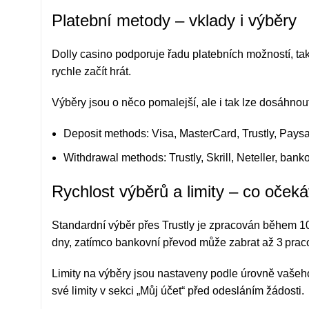
Platební metody – vklady i výběry
Dolly casino podporuje řadu platebních možností, takž
rychle začít hrát.
Výběry jsou o něco pomalejší, ale i tak lze dosáhnou
Deposit methods: Visa, MasterCard, Trustly, Pays
Withdrawal methods: Trustly, Skrill, Neteller, ban
Rychlost výběrů a limity – co očeká
Standardní výběr přes Trustly je zpracován během 10–3
dny, zatímco bankovní převod může zabrat až 3 prac
Limity na výběry jsou nastaveny podle úrovně vašeho ú
své limity v sekci „Můj účet“ před odesláním žádosti.