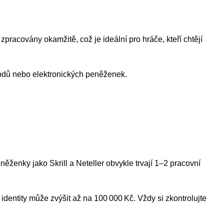
pracovány okamžitě, což je ideální pro hráče, kteří chtějí
evodů nebo elektronických peněženek.
něženky jako Skrill a Neteller obvykle trvají 1–2 pracovní
identity může zvýšit až na 100 000 Kč. Vždy si zkontrolujte