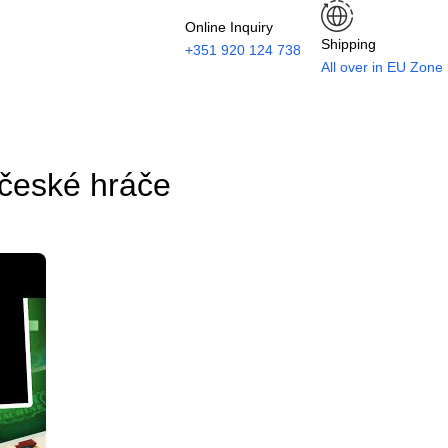
Online Inquiry
Shipping
+351 920 124 738
All over in EU Zone
 české hráče