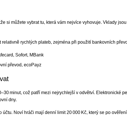
e si můžete vybrat tu, která vám nejvíce vyhovuje. Vklady jsou z
t relativně rychlých plateb, zejména při použití bankovních př
afecard, Sofort, MBank
kovní převod, ecoPayz
vat
0 minut, což patří mezi nejrychlejší v odvětví. Elektronické pe
ovní dny.
čtu. Noví hráči mají denní limit 20 000 Kč, který se po ověření 