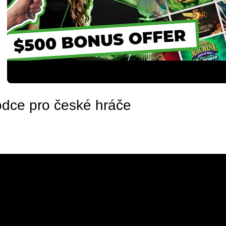
vodce pro české hráče