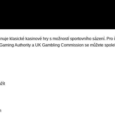
inuje klasické kasinové hry s možností sportovního sázení. Pro č
ta Gaming Authority a UK Gambling Commission se můžete spole
žít
h