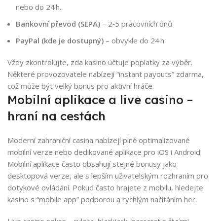
nebo do 24 h.
Bankovní převod (SEPA)
– 2‑5 pracovních dnů.
PayPal (kde je dostupný)
– obvykle do 24 h.
Vždy zkontrolujte, zda kasino účtuje poplatky za výběr.
Některé provozovatele nabízejí “instant payouts” zdarma,
což může být velký bonus pro aktivní hráče.
Mobilní aplikace a live casino –
hraní na cestách
Moderní zahraniční casina nabízejí plně optimalizované
mobilní verze nebo dedikované aplikace pro iOS i Android.
Mobilní aplikace často obsahují stejné bonusy jako
desktopová verze, ale s lepším uživatelským rozhraním pro
dotykové ovládání. Pokud často hrajete z mobilu, hledejte
kasino s “mobile app” podporou a rychlým načítáním her.