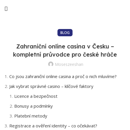
BLOG
Zahraniční online casina v Česku –
kompletní průvodce pro české hráče
Moseszeeshan
Co jsou zahraniční online casina a proč o nich mluvíme?
Jak vybrat správné casino – klíčové faktory
Licence a bezpečnost
Bonusy a podmínky
Platební metody
Registrace a ověření identity – co očekávat?