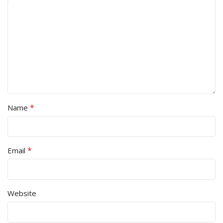
*
Name
*
Email
Website