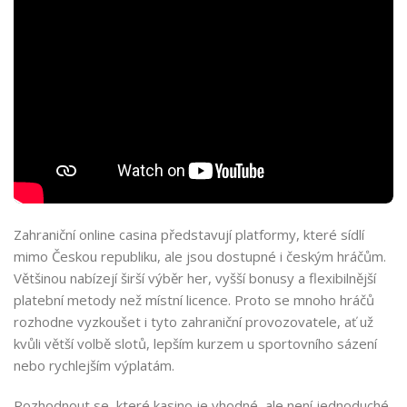
Zahraniční online casina představují platformy, které sídlí
mimo Českou republiku, ale jsou dostupné i českým hráčům.
Většinou nabízejí širší výběr her, vyšší bonusy a flexibilnější
platební metody než místní licence. Proto se mnoho hráčů
rozhodne vyzkoušet i tyto zahraniční provozovatele, ať už
kvůli větší volbě slotů, lepším kurzem u sportovního sázení
nebo rychlejším výplatám.
Rozhodnout se, které kasino je vhodné, ale není jednoduché.