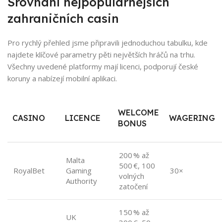
Srovnání nejpopulárnějších
zahraničních casin
Pro rychlý přehled jsme připravili jednoduchou tabulku, kde
najdete klíčové parametry pěti největších hráčů na trhu.
Všechny uvedené platformy mají licenci, podporují české
koruny a nabízejí mobilní aplikaci.
WELCOME
CASINO
LICENCE
WAGERING
BONUS
200 % až
Malta
500 €, 100
RoyalBet
Gaming
30×
volných
Authority
zatočení
150 % až
UK