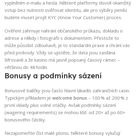
vyplněním e‑mailu a hesla. Některé platformy dovolí okamžitý
vstup bez nutnosti ověřovat identitu, ale pro výběry peněz
budete muset projít KYC (Know Your Customer) proces.
Ověření zahrnuje nahrání občanského průkazu, dokladu o
adrese a někdy i fotografii s dokumentem. Přestože to
může působit zdlouhavě, je to standardní praxe a chrání vás
před podvody. Vždy se ujistěte, že data jsou zasílána
šifrovaně a že kasino má jasně popsaný časový rámec –
většinou do 48 hodin.
Bonusy a podmínky sázení
Bonusové balíčky jsou často hlavní lákadlo zahraničních casin.
Typickým příkladem je
welcome bonus
– 100 % až 200 % z
první vklady plus volné otáčky. Avšak podmínky sázení
(wagering requirements) se mohou lišit: od 20× až po 60×
bonusového částky.
Nezapomeňte číst malé písmo. Některé bonusy vylučují