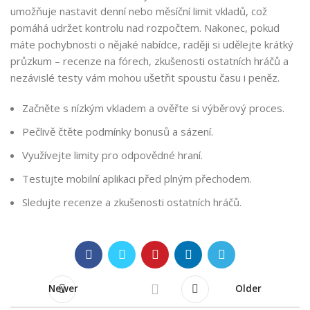
umožňuje nastavit denní nebo měsíční limit vkladů, což
pomáhá udržet kontrolu nad rozpočtem. Nakonec, pokud
máte pochybnosti o nějaké nabídce, raději si udělejte krátký
průzkum – recenze na fórech, zkušenosti ostatních hráčů a
nezávislé testy vám mohou ušetřit spoustu času i peněz.
Začněte s nízkým vkladem a ověřte si výběrový proces.
Pečlivě čtěte podmínky bonusů a sázení.
Využívejte limity pro odpovědné hraní.
Testujte mobilní aplikaci před plným přechodem.
Sledujte recenze a zkušenosti ostatních hráčů.
Newer
Older