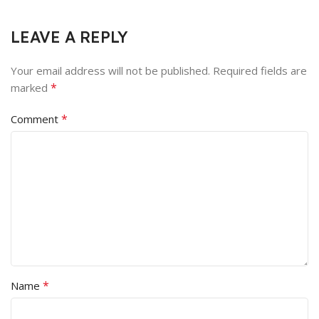
LEAVE A REPLY
Your email address will not be published.
Required fields are
*
marked
*
Comment
*
Name