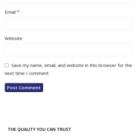
*
Email
Website
Save my name, email, and website in this browser for the
next time I comment.
THE QUALITY YOU CAN TRUST